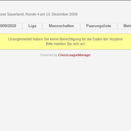
lasse Sauerland, Runde 4 am 13. Dezember 2009
2009/2010
Liga
Mannschaften
Paarungsliste
Meh
Unangemeldet haben Sie keine Berechtigung für die Daten der Vorjahre
Bitte melden Sie sich an!
Powered by
ChessLeagueManager