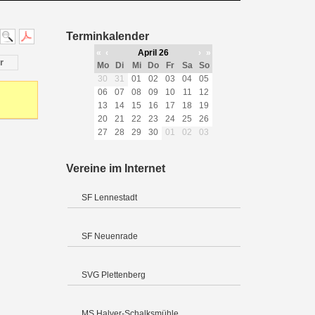
Terminkalender
«
‹
April 26
›
»
r
Mo
Di
Mi
Do
Fr
Sa
So
30
31
01
02
03
04
05
06
07
08
09
10
11
12
13
14
15
16
17
18
19
20
21
22
23
24
25
26
27
28
29
30
01
02
03
Vereine im Internet
SF Lennestadt
SF Neuenrade
SVG Plettenberg
MS Halver-Schalksmühle