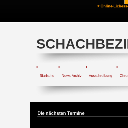
⭐ Online-Lichess
SCHACHBEZI
Startseite
News-Archiv
Ausschreibung
Chro
Die nächsten Termine