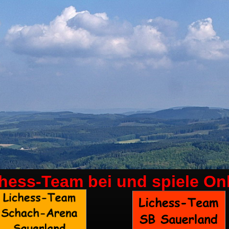
chess-Team bei
und spiele On