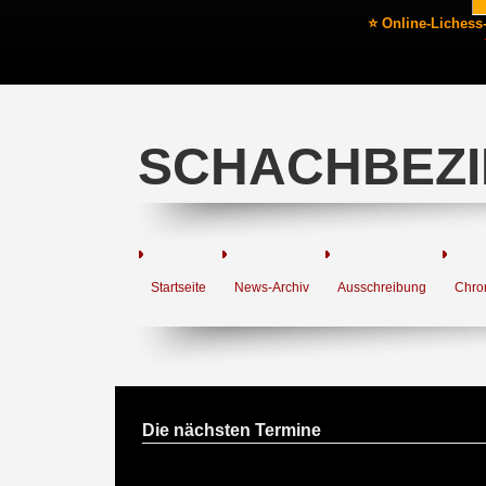
⭐ Online-Lichess
SCHACHBEZI
Startseite
News-Archiv
Ausschreibung
Chro
Die nächsten Termine