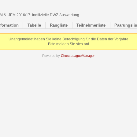
M & -JEM 2016/17: Inoffizielle DWZ-Auswertung
nformation
Tabelle
Rangliste
Teilnehmerliste
Paarungslis
Unangemeldet haben Sie keine Berechtigung für die Daten der Vorjahre
Bitte melden Sie sich an!
Powered by
ChessLeagueManager