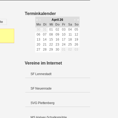
Terminkalender
«
‹
April 26
›
»
te
Mo
Di
Mi
Do
Fr
Sa
So
30
31
01
02
03
04
05
06
07
08
09
10
11
12
13
14
15
16
17
18
19
20
21
22
23
24
25
26
27
28
29
30
01
02
03
Vereine im Internet
SF Lennestadt
SF Neuenrade
SVG Plettenberg
MS Halver-Schalksmühle