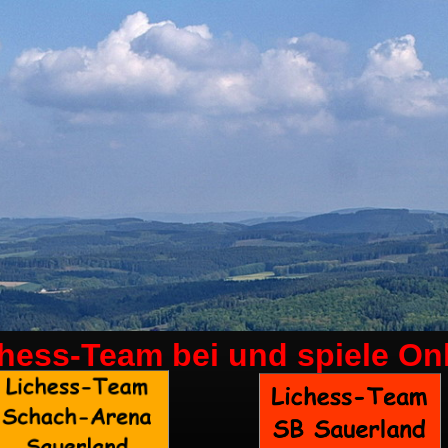
chess-Team bei
und spiele On