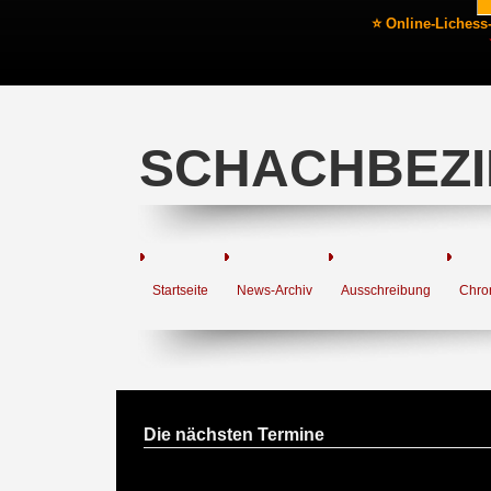
⭐ Online-Lichess
SCHACHBEZI
Startseite
News-Archiv
Ausschreibung
Chro
Die nächsten Termine