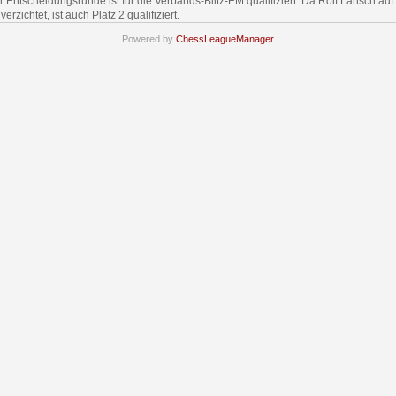
r Entscheidungsrunde ist für die Verbands-Blitz-EM qualifiziert. Da Rolf Larisch auf
verzichtet, ist auch Platz 2 qualifiziert.
Powered by
ChessLeagueManager