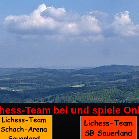
chess-Team bei
und spiele On