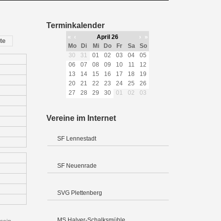
Terminkalender
«
‹
April 26
›
»
te
Mo
Di
Mi
Do
Fr
Sa
So
30
31
01
02
03
04
05
06
07
08
09
10
11
12
13
14
15
16
17
18
19
20
21
22
23
24
25
26
27
28
29
30
01
02
03
Vereine im Internet
SF Lennestadt
SF Neuenrade
SVG Plettenberg
MS Halver-Schalksmühle