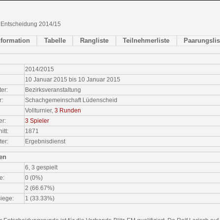
- Entscheidung 2014/15
nformation
Tabelle
Rangliste
Teilnehmerliste
Paarungslis
2014/2015
10 Januar 2015 bis 10 Januar 2015
ter:
Bezirksveranstaltung
r:
Schachgemeinschaft Lüdenscheid
Vollturnier,
3 Runden
er:
3 Spieler
tt:
1871
ter:
Ergebnisdienst
ken
6, 3 gespielt
e:
0 (0%)
2 (66.67%)
iege:
1 (33.33%)