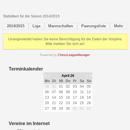
Statistiken für die Saison 2014/2015
2014/2015
Liga
Mannschaften
Paarungsliste
Mehr
Unangemeldet haben Sie keine Berechtigung für die Daten der Vorjahre
Bitte melden Sie sich an!
Powered by
ChessLeagueManager
Terminkalender
«
‹
April 26
›
»
Mo
Di
Mi
Do
Fr
Sa
So
30
31
01
02
03
04
05
06
07
08
09
10
11
12
13
14
15
16
17
18
19
20
21
22
23
24
25
26
27
28
29
30
01
02
03
Vereine im Internet