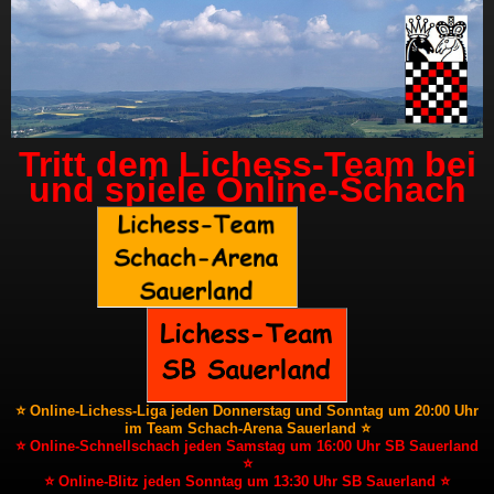
Tritt dem Lichess-Team bei
und spiele Online-Schach
⭐ Online-Lichess-Liga jeden Donnerstag und Sonntag um 20:00 Uhr
im Team Schach-Arena Sauerland ⭐
⭐ Online-Schnellschach jeden Samstag um 16:00 Uhr SB Sauerland
⭐
⭐ Online-Blitz jeden Sonntag um 13:30 Uhr SB Sauerland ⭐