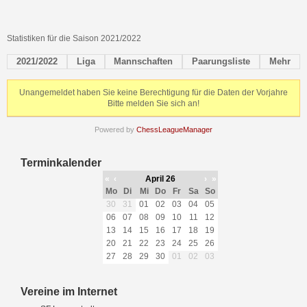
Statistiken für die Saison 2021/2022
2021/2022
Liga
Mannschaften
Paarungsliste
Mehr
Unangemeldet haben Sie keine Berechtigung für die Daten der Vorjahre
Bitte melden Sie sich an!
Powered by
ChessLeagueManager
Terminkalender
«
‹
April 26
›
»
Mo
Di
Mi
Do
Fr
Sa
So
30
31
01
02
03
04
05
06
07
08
09
10
11
12
13
14
15
16
17
18
19
20
21
22
23
24
25
26
27
28
29
30
01
02
03
Vereine im Internet