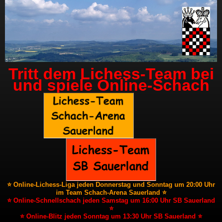
Tritt dem Lichess-Team bei
und spiele Online-Schach
⭐ Online-Lichess-Liga jeden Donnerstag und Sonntag um 20:00 Uhr
im Team Schach-Arena Sauerland ⭐
⭐ Online-Schnellschach jeden Samstag um 16:00 Uhr SB Sauerland
⭐
⭐ Online-Blitz jeden Sonntag um 13:30 Uhr SB Sauerland ⭐