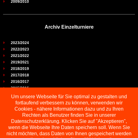
2009/2010
Archiv Einzelturniere
2023/2024
2022/2023
2021/2022
2019/2021
2018/2019
2017/2018
2016/2017
2015/2016
2014/2015
Um unsere Webseite für Sie optimal zu gestalten und
2013/2014
fortlaufend verbessern zu können, verwenden wir
2012/2013
Cookies - nähere Informationen dazu und zu Ihren
2011/2012
Rechten als Benutzer finden Sie in unserer
2010/2011
Datenschutzerklärung. Klicken Sie auf "Akzeptieren",
wenn die Webseite Ihre Daten speichern soll. Wenn Sie
2009/2010
nicht möchten, dass Daten von Ihnen gespeichert werden