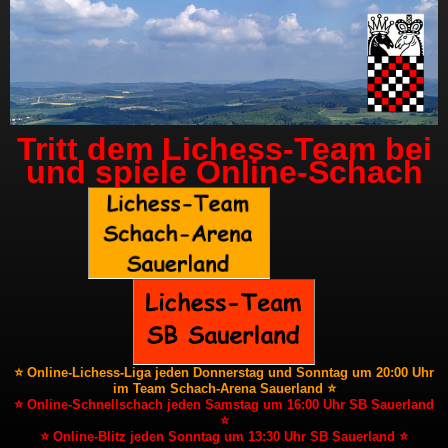
Tritt dem Lichess-Team bei
und spiele Online-Schach
⭐ Online-Lichess-Liga jeden Donnerstag und Sonntag um 20:00 Uhr
im Team Schach-Arena Sauerland ⭐
⭐ Online-Schnellschach jeden Samstag um 16:00 Uhr SB Sauerland
⭐
⭐ Online-Blitz jeden Sonntag um 13:30 Uhr SB Sauerland ⭐