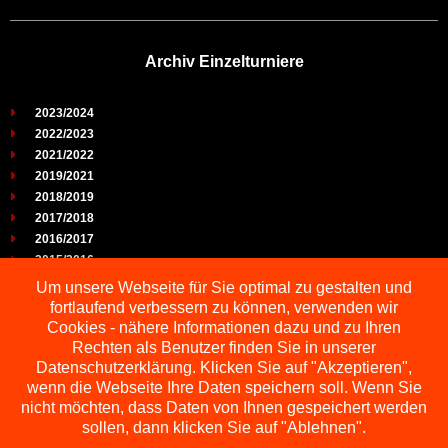
Archiv Einzelturniere
2023/2024
2022/2023
2021/2022
2019/2021
2018/2019
2017/2018
2016/2017
2015/2016
2014/2015
Um unsere Webseite für Sie optimal zu gestalten und
2013/2014
fortlaufend verbessern zu können, verwenden wir
2012/2013
Cookies - nähere Informationen dazu und zu Ihren
2011/2012
Rechten als Benutzer finden Sie in unserer
2010/2011
Datenschutzerklärung. Klicken Sie auf "Akzeptieren",
wenn die Webseite Ihre Daten speichern soll. Wenn Sie
2009/2010
nicht möchten, dass Daten von Ihnen gespeichert werden
sollen, dann klicken Sie auf "Ablehnen".