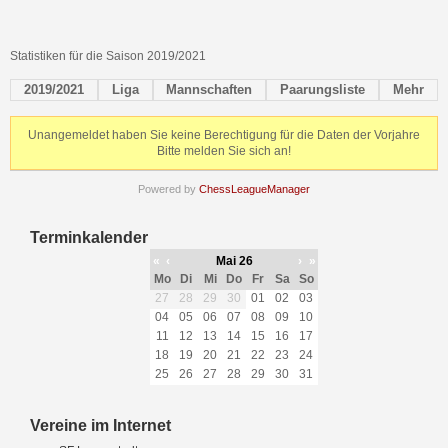
Statistiken für die Saison 2019/2021
2019/2021
Liga
Mannschaften
Paarungsliste
Mehr
Unangemeldet haben Sie keine Berechtigung für die Daten der Vorjahre
Bitte melden Sie sich an!
Powered by
ChessLeagueManager
Terminkalender
«
‹
Mai 26
›
»
Mo
Di
Mi
Do
Fr
Sa
So
27
28
29
30
01
02
03
04
05
06
07
08
09
10
11
12
13
14
15
16
17
18
19
20
21
22
23
24
25
26
27
28
29
30
31
Vereine im Internet