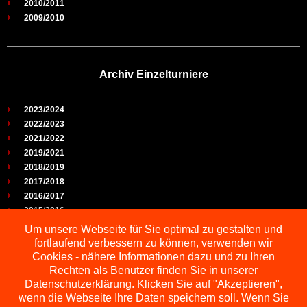
2010/2011
2009/2010
Archiv Einzelturniere
2023/2024
2022/2023
2021/2022
2019/2021
2018/2019
2017/2018
2016/2017
2015/2016
2014/2015
Um unsere Webseite für Sie optimal zu gestalten und
2013/2014
fortlaufend verbessern zu können, verwenden wir
2012/2013
Cookies - nähere Informationen dazu und zu Ihren
2011/2012
Rechten als Benutzer finden Sie in unserer
2010/2011
Datenschutzerklärung. Klicken Sie auf "Akzeptieren",
wenn die Webseite Ihre Daten speichern soll. Wenn Sie
2009/2010