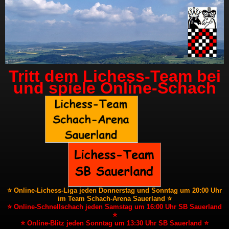
Tritt dem Lichess-Team bei
und spiele Online-Schach
⭐ Online-Lichess-Liga jeden Donnerstag und Sonntag um 20:00 Uhr
im Team Schach-Arena Sauerland ⭐
⭐ Online-Schnellschach jeden Samstag um 16:00 Uhr SB Sauerland
⭐
⭐ Online-Blitz jeden Sonntag um 13:30 Uhr SB Sauerland ⭐