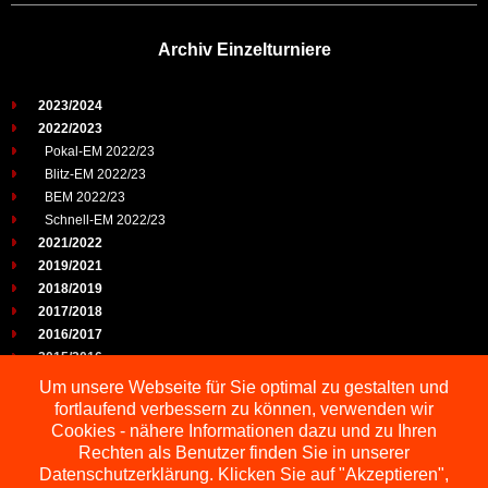
Archiv Einzelturniere
2023/2024
2022/2023
Pokal-EM 2022/23
Blitz-EM 2022/23
BEM 2022/23
Schnell-EM 2022/23
2021/2022
2019/2021
2018/2019
2017/2018
2016/2017
2015/2016
2014/2015
Um unsere Webseite für Sie optimal zu gestalten und
2013/2014
fortlaufend verbessern zu können, verwenden wir
2012/2013
Cookies - nähere Informationen dazu und zu Ihren
2011/2012
Rechten als Benutzer finden Sie in unserer
2010/2011
Datenschutzerklärung. Klicken Sie auf "Akzeptieren",