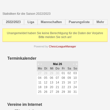
Statistiken für die Saison 2022/2023
2022/2023
Liga
Mannschaften
Paarungsliste
Mehr
Unangemeldet haben Sie keine Berechtigung für die Daten der Vorjahre
Bitte melden Sie sich an!
Powered by
ChessLeagueManager
Terminkalender
«
‹
Mai 26
›
»
Mo
Di
Mi
Do
Fr
Sa
So
27
28
29
30
01
02
03
04
05
06
07
08
09
10
11
12
13
14
15
16
17
18
19
20
21
22
23
24
25
26
27
28
29
30
31
Vereine im Internet