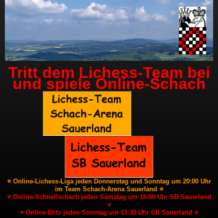
Tritt dem Lichess-Team bei
und spiele Online-Schach
⭐ Online-Lichess-Liga jeden Donnerstag und Sonntag um 20:00 Uhr
im Team Schach-Arena Sauerland ⭐
⭐ Online-Schnellschach jeden Samstag um 16:00 Uhr SB Sauerland
⭐
⭐ Online-Blitz jeden Sonntag um 13:30 Uhr SB Sauerland ⭐