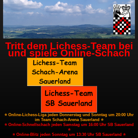
Tritt dem Lichess-Team bei
und spiele Online-Schach
⭐ Online-Lichess-Liga jeden Donnerstag und Sonntag um 20:00 Uhr
im Team Schach-Arena Sauerland ⭐
⭐ Online-Schnellschach jeden Samstag um 16:00 Uhr SB Sauerland
⭐
⭐ Online-Blitz jeden Sonntag um 13:30 Uhr SB Sauerland ⭐