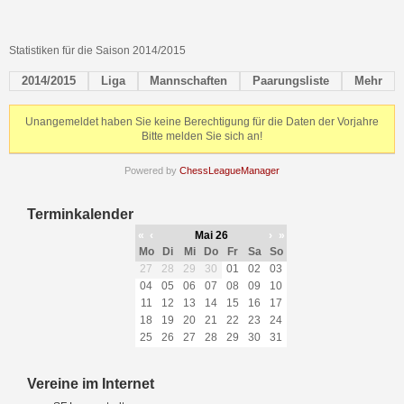
Statistiken für die Saison 2014/2015
2014/2015
Liga
Mannschaften
Paarungsliste
Mehr
Unangemeldet haben Sie keine Berechtigung für die Daten der Vorjahre
Bitte melden Sie sich an!
Powered by
ChessLeagueManager
Terminkalender
«
‹
Mai 26
›
»
Mo
Di
Mi
Do
Fr
Sa
So
27
28
29
30
01
02
03
04
05
06
07
08
09
10
11
12
13
14
15
16
17
18
19
20
21
22
23
24
25
26
27
28
29
30
31
Vereine im Internet