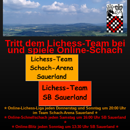
Tritt dem Lichess-Team bei
und spiele Online-Schach
⭐ Online-Lichess-Liga jeden Donnerstag und Sonntag um 20:00 Uhr
im Team Schach-Arena Sauerland ⭐
⭐ Online-Schnellschach jeden Samstag um 16:00 Uhr SB Sauerland
⭐
⭐ Online-Blitz jeden Sonntag um 13:30 Uhr SB Sauerland ⭐