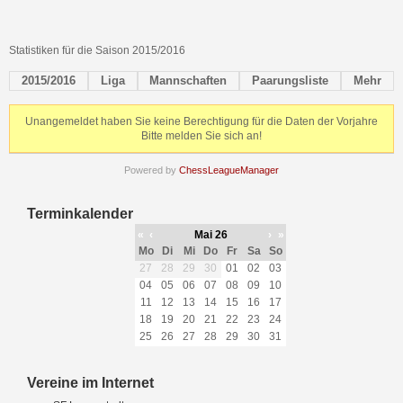
Statistiken für die Saison 2015/2016
2015/2016
Liga
Mannschaften
Paarungsliste
Mehr
Unangemeldet haben Sie keine Berechtigung für die Daten der Vorjahre
Bitte melden Sie sich an!
Powered by
ChessLeagueManager
Terminkalender
«
‹
Mai 26
›
»
Mo
Di
Mi
Do
Fr
Sa
So
27
28
29
30
01
02
03
04
05
06
07
08
09
10
11
12
13
14
15
16
17
18
19
20
21
22
23
24
25
26
27
28
29
30
31
Vereine im Internet