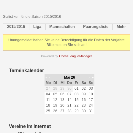
Statistiken für die Saison 2015/2016
2015/2016
Liga
Mannschaften
Paarungsliste
Mehr
Unangemeldet haben Sie keine Berechtigung für die Daten der Vorjahre
Bitte melden Sie sich an!
Powered by
ChessLeagueManager
Terminkalender
«
‹
Mai 26
›
»
Mo
Di
Mi
Do
Fr
Sa
So
27
28
29
30
01
02
03
04
05
06
07
08
09
10
11
12
13
14
15
16
17
18
19
20
21
22
23
24
25
26
27
28
29
30
31
Vereine im Internet