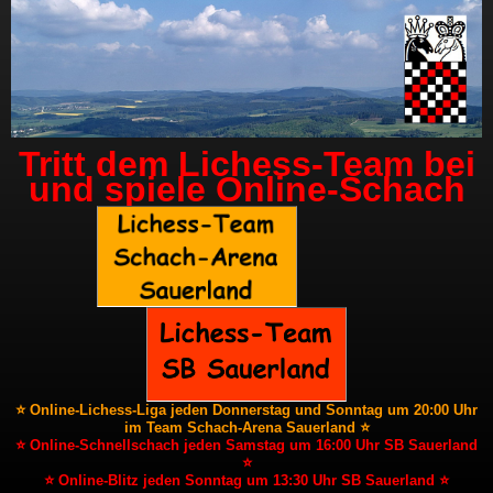
Tritt dem Lichess-Team bei
und spiele Online-Schach
⭐ Online-Lichess-Liga jeden Donnerstag und Sonntag um 20:00 Uhr
im Team Schach-Arena Sauerland ⭐
⭐ Online-Schnellschach jeden Samstag um 16:00 Uhr SB Sauerland
⭐
⭐ Online-Blitz jeden Sonntag um 13:30 Uhr SB Sauerland ⭐