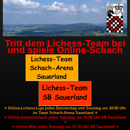
Tritt dem Lichess-Team bei
und spiele Online-Schach
⭐ Online-Lichess-Liga jeden Donnerstag und Sonntag um 20:00 Uhr
im Team Schach-Arena Sauerland ⭐
⭐ Online-Schnellschach jeden Samstag um 16:00 Uhr SB Sauerland
⭐
⭐ Online-Blitz jeden Sonntag um 13:30 Uhr SB Sauerland ⭐