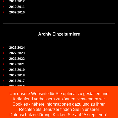
2011/2012
2010/2011
2009/2010
Archiv Einzelturniere
2023/2024
2022/2023
2021/2022
2019/2021
2018/2019
2017/2018
2016/2017
2015/2016
2014/2015
Um unsere Webseite für Sie optimal zu gestalten und
2013/2014
fortlaufend verbessern zu können, verwenden wir
2012/2013
Cookies - nähere Informationen dazu und zu Ihren
2011/2012
Rechten als Benutzer finden Sie in unserer
2010/2011
Datenschutzerklärung. Klicken Sie auf "Akzeptieren",