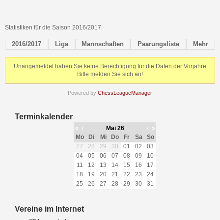
Statistiken für die Saison 2016/2017
2016/2017
Liga
Mannschaften
Paarungsliste
Mehr
Unangemeldet haben Sie keine Berechtigung für die Daten der Vorjahre
Bitte melden Sie sich an!
Powered by
ChessLeagueManager
Terminkalender
«
‹
Mai 26
›
»
Mo
Di
Mi
Do
Fr
Sa
So
27
28
29
30
01
02
03
04
05
06
07
08
09
10
11
12
13
14
15
16
17
18
19
20
21
22
23
24
25
26
27
28
29
30
31
Vereine im Internet