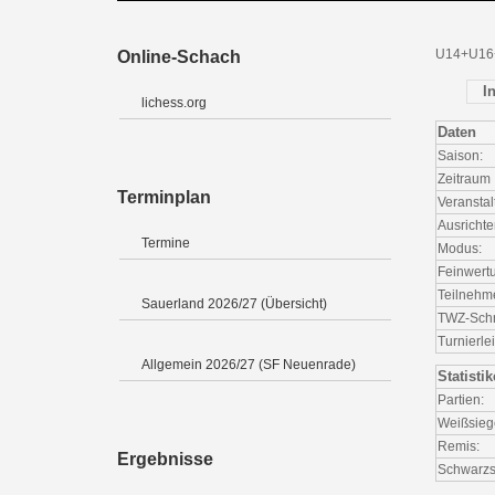
U14+U16
Online-Schach
I
lichess.org
Daten
Saison:
Zeitraum
Terminplan
Veranstal
Ausrichte
Termine
Modus:
Feinwert
Teilnehm
Sauerland 2026/27 (Übersicht)
TWZ-Schni
Turnierlei
Allgemein 2026/27 (SF Neuenrade)
Statisti
Partien:
Weißsieg
Remis:
Ergebnisse
Schwarzs