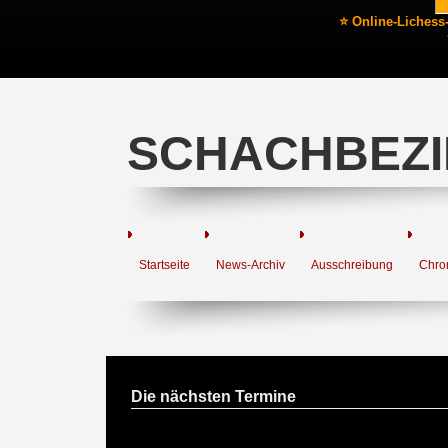
⭐ Online-Lichess
SCHACHBEZI
Startseite
News-Archiv
Ausschreibung
Chro
Die nächsten Termine