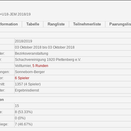
+U18-JEM 2018/19
nformation
Tabelle
Rangliste
Teilnehmerliste
Paarungslis
2018/2019
03 Oktober 2018 bis 03 Oktober 2018
ter:
Bezirksveranstaltung
r:
Schachvereinigung 1920 Plettenberg e.V.
Vollturnier,
5 Runden
ungen:
Sonneborn-Berger
er:
6 Spieler
tt:
1357 (4 Spieler)
ter:
Ergebnisdienst
ken
15
e:
8 (53.33%)
0 (0%)
iege:
7 (46.67%)