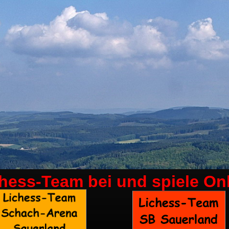
chess-Team bei
und spiele On