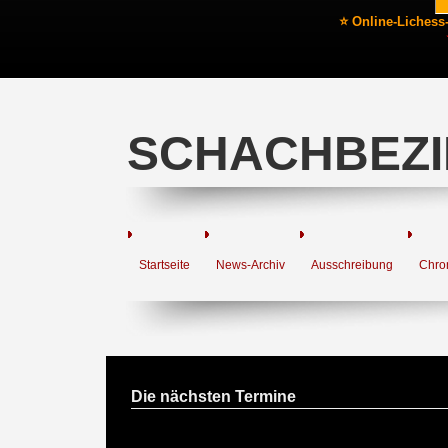
⭐ Online-Lichess
SCHACHBEZI
Startseite
News-Archiv
Ausschreibung
Chro
Die nächsten Termine