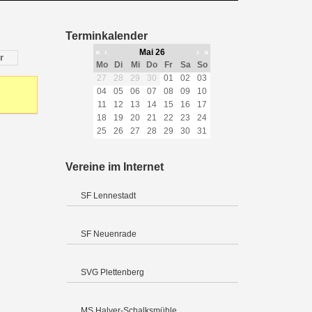
Terminkalender
«
‹
Mai 26
›
»
r
Mo
Di
Mi
Do
Fr
Sa
So
27
28
29
30
01
02
03
04
05
06
07
08
09
10
11
12
13
14
15
16
17
18
19
20
21
22
23
24
25
26
27
28
29
30
31
Vereine im Internet
SF Lennestadt
SF Neuenrade
SVG Plettenberg
MS Halver-Schalksmühle