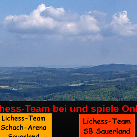
chess-Team bei
und spiele On