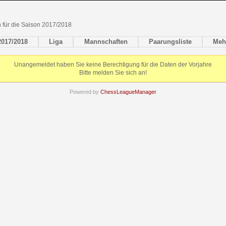
en für die Saison 2017/2018
2017/2018
Liga
Mannschaften
Paarungsliste
Meh
Unangemeldet haben Sie keine Berechtigung für die Daten der Vorjahre
Bitte melden Sie sich an!
Powered by
ChessLeagueManager