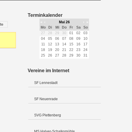
Terminkalender
«
‹
Mai 26
›
»
te
Mo
Di
Mi
Do
Fr
Sa
So
27
28
29
30
01
02
03
04
05
06
07
08
09
10
11
12
13
14
15
16
17
18
19
20
21
22
23
24
25
26
27
28
29
30
31
Vereine im Internet
SF Lennestadt
SF Neuenrade
SVG Plettenberg
MS Halver-Schalksmühle