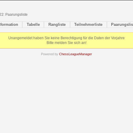
2: Paarungsliste
nformation
Tabelle
Rangliste
Teilnehmerliste
Paarungslis
Unangemeldet haben Sie keine Berechtigung für die Daten der Vorjahre
Bitte melden Sie sich an!
Powered by
ChessLeagueManager