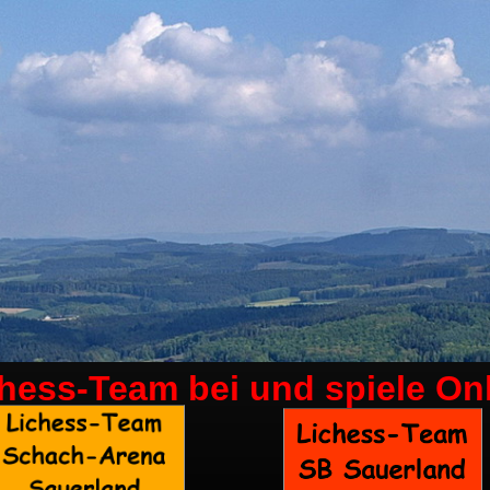
chess-Team bei
und spiele On