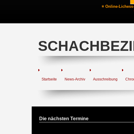
⭐ Online-Lichess
SCHACHBEZI
Startseite
News-Archiv
Ausschreibung
Chro
Die nächsten Termine