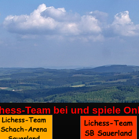
chess-Team bei
und spiele On