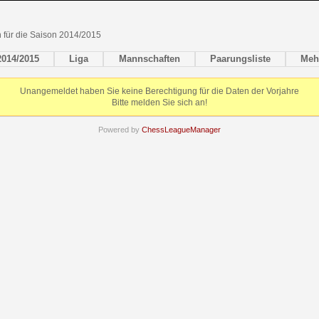
en für die Saison 2014/2015
2014/2015
Liga
Mannschaften
Paarungsliste
Meh
Unangemeldet haben Sie keine Berechtigung für die Daten der Vorjahre
Bitte melden Sie sich an!
Powered by
ChessLeagueManager