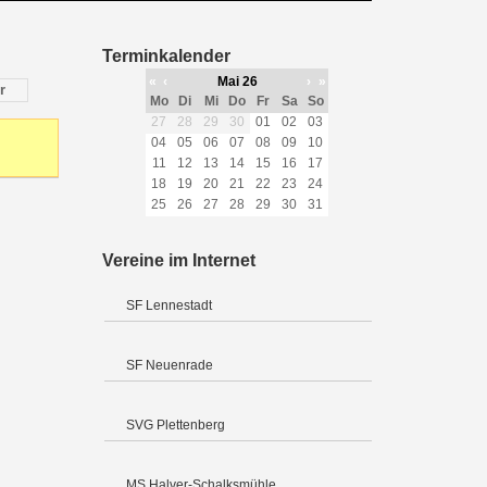
Terminkalender
«
‹
Mai 26
›
»
r
Mo
Di
Mi
Do
Fr
Sa
So
27
28
29
30
01
02
03
04
05
06
07
08
09
10
11
12
13
14
15
16
17
18
19
20
21
22
23
24
25
26
27
28
29
30
31
Vereine im Internet
SF Lennestadt
SF Neuenrade
SVG Plettenberg
MS Halver-Schalksmühle