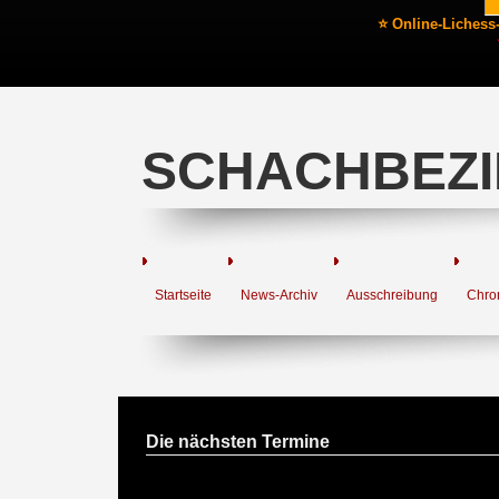
⭐ Online-Lichess
SCHACHBEZI
Startseite
News-Archiv
Ausschreibung
Chro
Die nächsten Termine