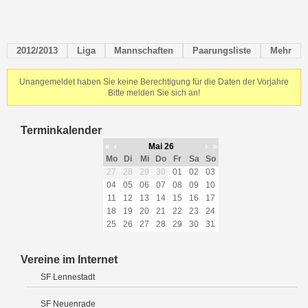
2012/2013
Liga
Mannschaften
Paarungsliste
Mehr
Unangemeldet haben Sie keine Berechtigung für die Daten der Vorjahre
Bitte melden Sie sich an!
Terminkalender
«
‹
Mai 26
›
»
Mo
Di
Mi
Do
Fr
Sa
So
27
28
29
30
01
02
03
04
05
06
07
08
09
10
11
12
13
14
15
16
17
18
19
20
21
22
23
24
25
26
27
28
29
30
31
Vereine im Internet
SF Lennestadt
SF Neuenrade