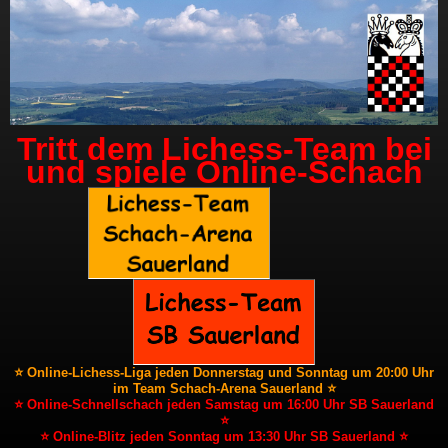
Tritt dem Lichess-Team bei
und spiele Online-Schach
⭐ Online-Lichess-Liga jeden Donnerstag und Sonntag um 20:00 Uhr
im Team Schach-Arena Sauerland ⭐
⭐ Online-Schnellschach jeden Samstag um 16:00 Uhr SB Sauerland
⭐
⭐ Online-Blitz jeden Sonntag um 13:30 Uhr SB Sauerland ⭐