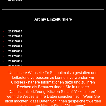
Archiv Einzelturniere
2023/2024
2022/2023
2021/2022
2019/2021
2018/2019
2017/2018
2016/2017
2015/2016
2014/2015
Um unsere Webseite für Sie optimal zu gestalten und
2013/2014
fortlaufend verbessern zu können, verwenden wir
2012/2013
Cookies - nähere Informationen dazu und zu Ihren
2011/2012
Rechten als Benutzer finden Sie in unserer
2010/2011
Datenschutzerklärung. Klicken Sie auf "Akzeptieren",
wenn die Webseite Ihre Daten speichern soll. Wenn Sie
2009/2010
nicht möchten, dass Daten von Ihnen gespeichert werden
sollen, dann klicken Sie auf "Ablehnen".