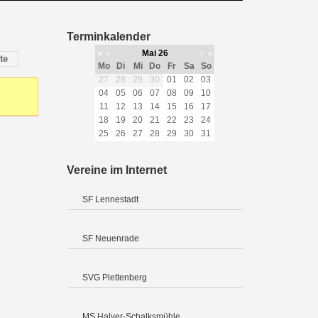
Terminkalender
«
‹
Mai 26
›
»
te
Mo
Di
Mi
Do
Fr
Sa
So
27
28
29
30
01
02
03
04
05
06
07
08
09
10
11
12
13
14
15
16
17
18
19
20
21
22
23
24
25
26
27
28
29
30
31
Vereine im Internet
SF Lennestadt
SF Neuenrade
SVG Plettenberg
MS Halver-Schalksmühle