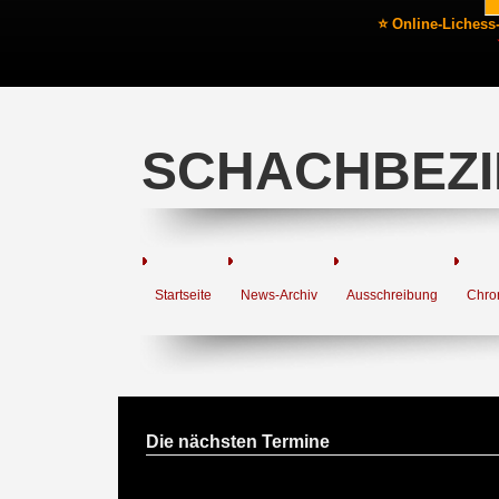
⭐ Online-Lichess
SCHACHBEZI
Startseite
News-Archiv
Ausschreibung
Chro
Die nächsten Termine