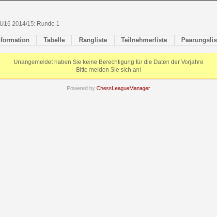
U16 2014/15: Runde 1
nformation
Tabelle
Rangliste
Teilnehmerliste
Paarungslis
Unangemeldet haben Sie keine Berechtigung für die Daten der Vorjahre
Bitte melden Sie sich an!
Powered by
ChessLeagueManager