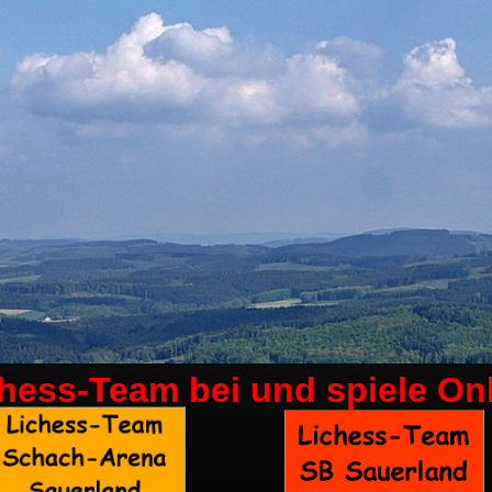
chess-Team bei
und spiele On