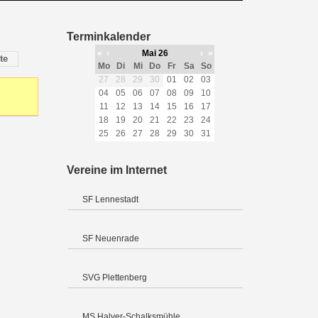
Terminkalender
«
‹
Mai 26
›
»
te
Mo
Di
Mi
Do
Fr
Sa
So
27
28
29
30
01
02
03
04
05
06
07
08
09
10
11
12
13
14
15
16
17
18
19
20
21
22
23
24
25
26
27
28
29
30
31
Vereine im Internet
SF Lennestadt
SF Neuenrade
SVG Plettenberg
MS Halver-Schalksmühle