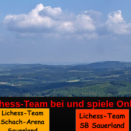
chess-Team bei
und spiele On