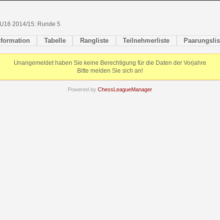
U16 2014/15: Runde 5
nformation
Tabelle
Rangliste
Teilnehmerliste
Paarungslis
Unangemeldet haben Sie keine Berechtigung für die Daten der Vorjahre
Bitte melden Sie sich an!
Powered by
ChessLeagueManager