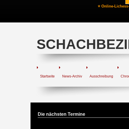
⭐ Online-Lichess
SCHACHBEZI
Startseite
News-Archiv
Ausschreibung
Chro
Die nächsten Termine