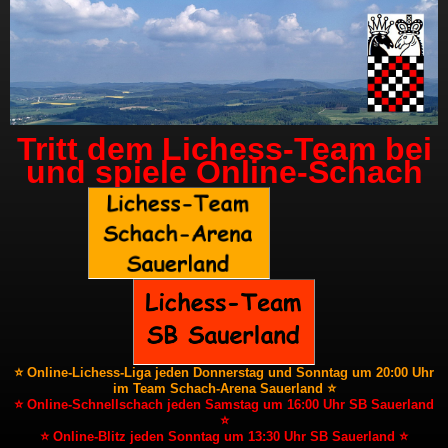
Tritt dem Lichess-Team bei
und spiele Online-Schach
⭐ Online-Lichess-Liga jeden Donnerstag und Sonntag um 20:00 Uhr
im Team Schach-Arena Sauerland ⭐
⭐ Online-Schnellschach jeden Samstag um 16:00 Uhr SB Sauerland
⭐
⭐ Online-Blitz jeden Sonntag um 13:30 Uhr SB Sauerland ⭐