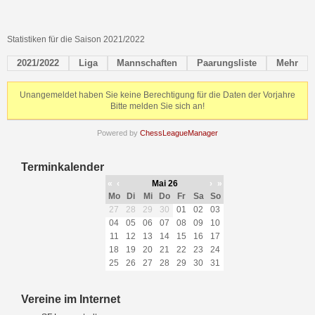
Statistiken für die Saison 2021/2022
2021/2022
Liga
Mannschaften
Paarungsliste
Mehr
Unangemeldet haben Sie keine Berechtigung für die Daten der Vorjahre
Bitte melden Sie sich an!
Powered by
ChessLeagueManager
Terminkalender
«
‹
Mai 26
›
»
Mo
Di
Mi
Do
Fr
Sa
So
27
28
29
30
01
02
03
04
05
06
07
08
09
10
11
12
13
14
15
16
17
18
19
20
21
22
23
24
25
26
27
28
29
30
31
Vereine im Internet