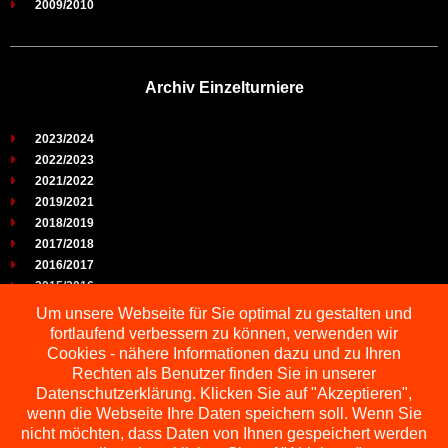
2009/2010
Archiv Einzelturniere
2023/2024
2022/2023
2021/2022
2019/2021
2018/2019
2017/2018
2016/2017
2015/2016
2014/2015
Um unsere Webseite für Sie optimal zu gestalten und
2013/2014
fortlaufend verbessern zu können, verwenden wir
2012/2013
Cookies - nähere Informationen dazu und zu Ihren
2011/2012
Rechten als Benutzer finden Sie in unserer
2010/2011
Datenschutzerklärung. Klicken Sie auf "Akzeptieren",
wenn die Webseite Ihre Daten speichern soll. Wenn Sie
2009/2010
nicht möchten, dass Daten von Ihnen gespeichert werden