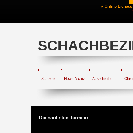
⭐ Online-Lichess
SCHACHBEZI
Startseite
News-Archiv
Ausschreibung
Chro
Die nächsten Termine