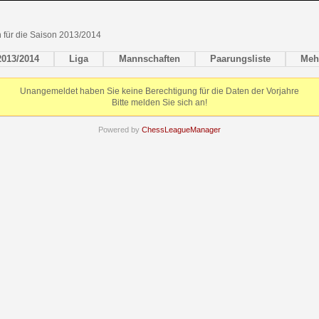
en für die Saison 2013/2014
2013/2014
Liga
Mannschaften
Paarungsliste
Meh
Unangemeldet haben Sie keine Berechtigung für die Daten der Vorjahre
Bitte melden Sie sich an!
Powered by
ChessLeagueManager