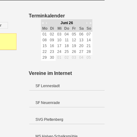
Terminkalender
«
‹
Juni 26
›
»
r
Mo
Di
Mi
Do
Fr
Sa
So
01
02
03
04
05
06
07
08
09
10
11
12
13
14
15
16
17
18
19
20
21
22
23
24
25
26
27
28
29
30
01
02
03
04
05
Vereine im Internet
SF Lennestadt
SF Neuenrade
SVG Plettenberg
MS Halver-Schalksmühle