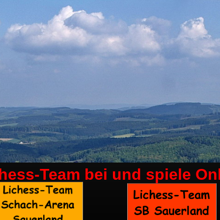
chess-Team bei
und spiele On