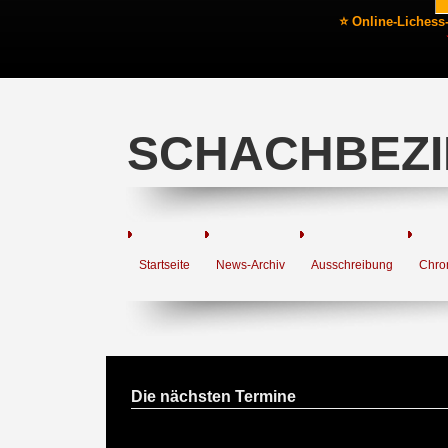
⭐ Online-Lichess
SCHACHBEZI
Startseite
News-Archiv
Ausschreibung
Chro
Die nächsten Termine