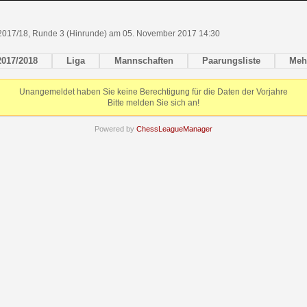
2017/18, Runde 3 (Hinrunde) am 05. November 2017 14:30
2017/2018
Liga
Mannschaften
Paarungsliste
Meh
Unangemeldet haben Sie keine Berechtigung für die Daten der Vorjahre
Bitte melden Sie sich an!
Powered by
ChessLeagueManager