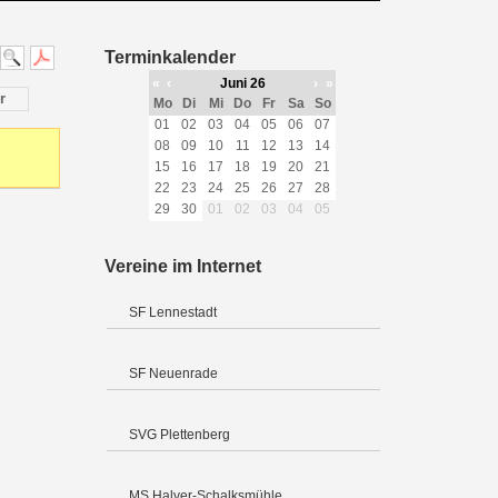
Terminkalender
«
‹
Juni 26
›
»
r
Mo
Di
Mi
Do
Fr
Sa
So
01
02
03
04
05
06
07
08
09
10
11
12
13
14
15
16
17
18
19
20
21
22
23
24
25
26
27
28
29
30
01
02
03
04
05
Vereine im Internet
SF Lennestadt
SF Neuenrade
SVG Plettenberg
MS Halver-Schalksmühle