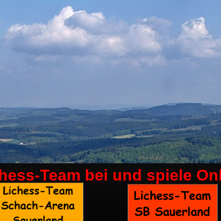
chess-Team bei
und spiele On