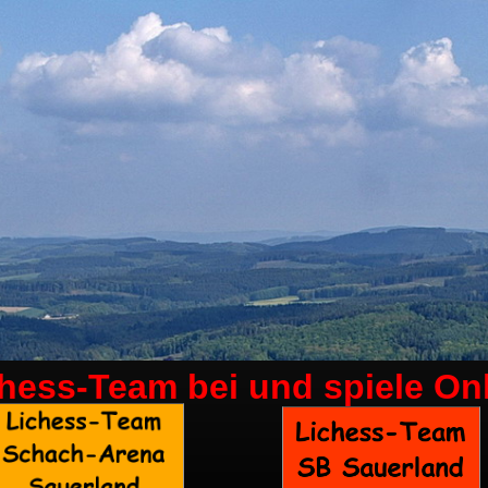
chess-Team bei
und spiele On