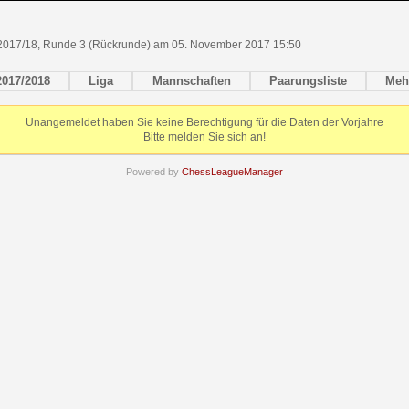
2017/18, Runde 3 (Rückrunde) am 05. November 2017 15:50
2017/2018
Liga
Mannschaften
Paarungsliste
Meh
Unangemeldet haben Sie keine Berechtigung für die Daten der Vorjahre
Bitte melden Sie sich an!
Powered by
ChessLeagueManager