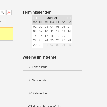
Terminkalender
«
‹
Juni 26
›
»
r
Mo
Di
Mi
Do
Fr
Sa
So
01
02
03
04
05
06
07
08
09
10
11
12
13
14
15
16
17
18
19
20
21
22
23
24
25
26
27
28
29
30
01
02
03
04
05
Vereine im Internet
SF Lennestadt
SF Neuenrade
SVG Plettenberg
MS Halver-Schalksmühle