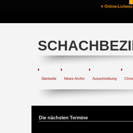
⭐ Online-Lichess
SCHACHBEZI
Startseite
News-Archiv
Ausschreibung
Chro
Die nächsten Termine