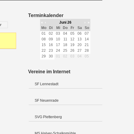
Terminkalender
«
‹
Juni 26
›
»
r
Mo
Di
Mi
Do
Fr
Sa
So
01
02
03
04
05
06
07
08
09
10
11
12
13
14
15
16
17
18
19
20
21
22
23
24
25
26
27
28
29
30
01
02
03
04
05
Vereine im Internet
SF Lennestadt
SF Neuenrade
SVG Plettenberg
MS Halver-Schalksmühle