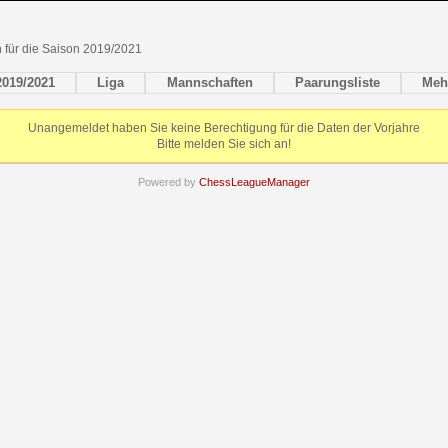
en für die Saison 2019/2021
2019/2021
Liga
Mannschaften
Paarungsliste
Meh
Unangemeldet haben Sie keine Berechtigung für die Daten der Vorjahre
Bitte melden Sie sich an!
Powered by
ChessLeagueManager