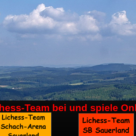
chess-Team bei
und spiele On