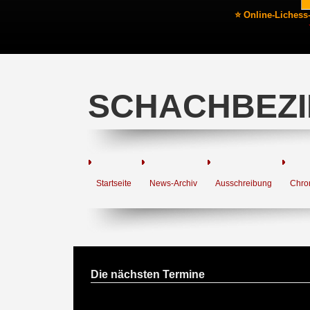
⭐ Online-Lichess
SCHACHBEZI
Startseite
News-Archiv
Ausschreibung
Chro
Die nächsten Termine