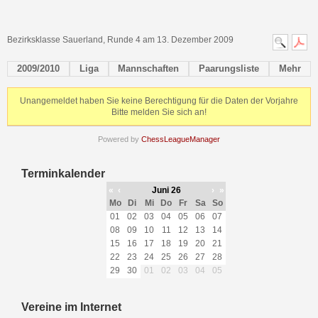
Bezirksklasse Sauerland, Runde 4 am 13. Dezember 2009
2009/2010
Liga
Mannschaften
Paarungsliste
Mehr
Unangemeldet haben Sie keine Berechtigung für die Daten der Vorjahre
Bitte melden Sie sich an!
Powered by
ChessLeagueManager
Terminkalender
«
‹
Juni 26
›
»
Mo
Di
Mi
Do
Fr
Sa
So
01
02
03
04
05
06
07
08
09
10
11
12
13
14
15
16
17
18
19
20
21
22
23
24
25
26
27
28
29
30
01
02
03
04
05
Vereine im Internet