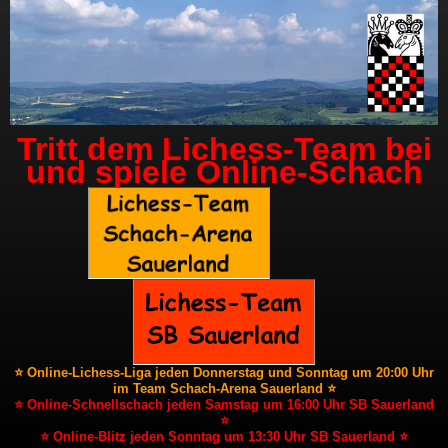
Tritt dem Lichess-Team bei
und spiele Online-Schach
⭐ Online-Lichess-Liga jeden Donnerstag und Sonntag um 20:00 Uhr
im Team Schach-Arena Sauerland ⭐
⭐ Online-Schnellschach jeden Samstag um 16:00 Uhr SB Sauerland
⭐
⭐ Online-Blitz jeden Sonntag um 13:30 Uhr SB Sauerland ⭐