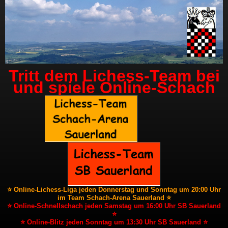
Tritt dem Lichess-Team bei
und spiele Online-Schach
⭐ Online-Lichess-Liga jeden Donnerstag und Sonntag um 20:00 Uhr
im Team Schach-Arena Sauerland ⭐
⭐ Online-Schnellschach jeden Samstag um 16:00 Uhr SB Sauerland
⭐
⭐ Online-Blitz jeden Sonntag um 13:30 Uhr SB Sauerland ⭐