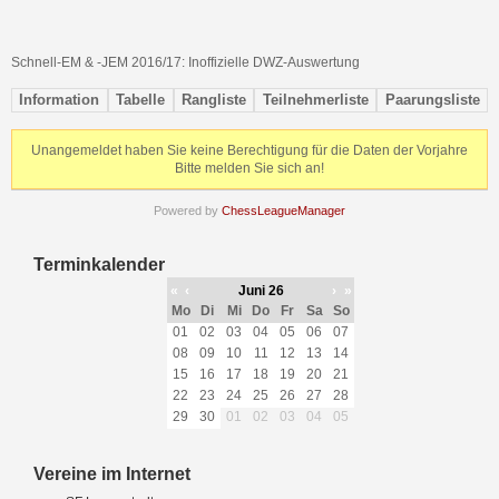
Schnell-EM & -JEM 2016/17: Inoffizielle DWZ-Auswertung
Information
Tabelle
Rangliste
Teilnehmerliste
Paarungsliste
Unangemeldet haben Sie keine Berechtigung für die Daten der Vorjahre
Bitte melden Sie sich an!
Powered by
ChessLeagueManager
Terminkalender
«
‹
Juni 26
›
»
Mo
Di
Mi
Do
Fr
Sa
So
01
02
03
04
05
06
07
08
09
10
11
12
13
14
15
16
17
18
19
20
21
22
23
24
25
26
27
28
29
30
01
02
03
04
05
Vereine im Internet