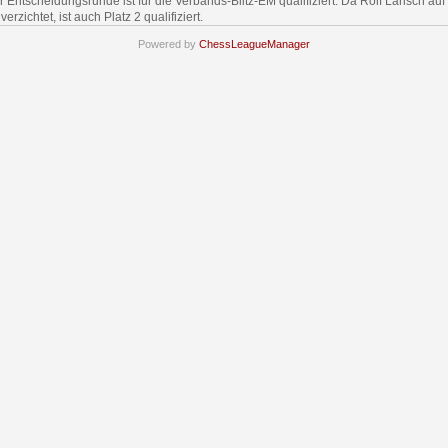
r Entscheidungsrunde ist für die Verbands-Blitz-EM qualifiziert. Da Rolf Larisch auf
verzichtet, ist auch Platz 2 qualifiziert.
Powered by
ChessLeagueManager