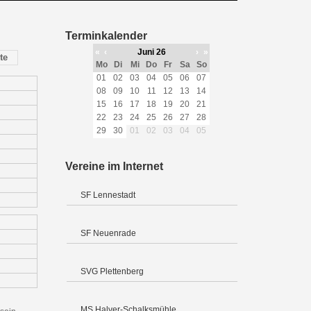
Terminkalender
«
‹
Juni 26
›
»
te
Mo
Di
Mi
Do
Fr
Sa
So
01
02
03
04
05
06
07
08
09
10
11
12
13
14
15
16
17
18
19
20
21
22
23
24
25
26
27
28
29
30
01
02
03
04
05
Vereine im Internet
SF Lennestadt
SF Neuenrade
SVG Plettenberg
MS Halver-Schalksmühle