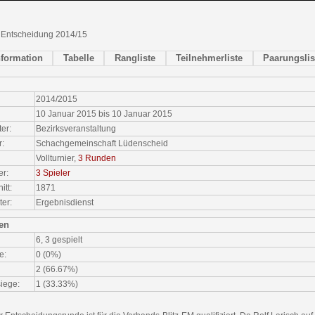
- Entscheidung 2014/15
nformation
Tabelle
Rangliste
Teilnehmerliste
Paarungslis
2014/2015
10 Januar 2015 bis 10 Januar 2015
ter:
Bezirksveranstaltung
r:
Schachgemeinschaft Lüdenscheid
Vollturnier,
3 Runden
er:
3 Spieler
tt:
1871
ter:
Ergebnisdienst
ken
6, 3 gespielt
e:
0 (0%)
2 (66.67%)
iege:
1 (33.33%)