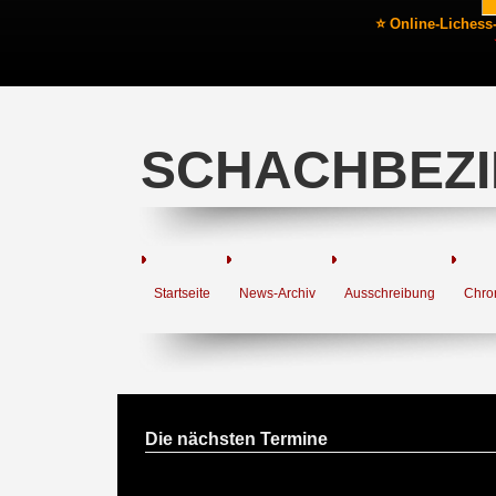
⭐ Online-Lichess
SCHACHBEZI
Startseite
News-Archiv
Ausschreibung
Chro
Die nächsten Termine