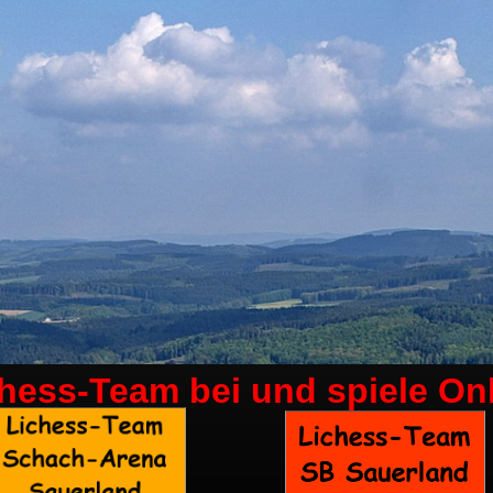
chess-Team bei
und spiele On