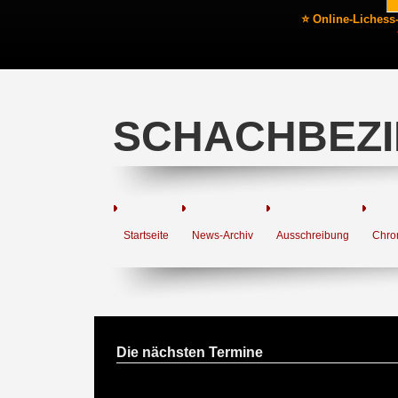
⭐ Online-Lichess
SCHACHBEZI
Startseite
News-Archiv
Ausschreibung
Chro
Die nächsten Termine