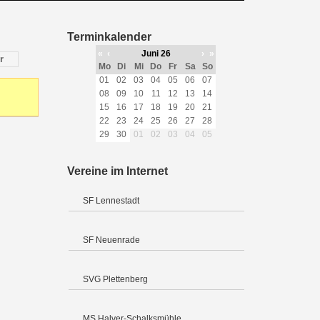
Terminkalender
«
‹
Juni 26
›
»
r
Mo
Di
Mi
Do
Fr
Sa
So
01
02
03
04
05
06
07
08
09
10
11
12
13
14
15
16
17
18
19
20
21
22
23
24
25
26
27
28
29
30
01
02
03
04
05
Vereine im Internet
SF Lennestadt
SF Neuenrade
SVG Plettenberg
MS Halver-Schalksmühle