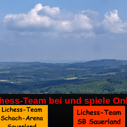
chess-Team bei
und spiele On