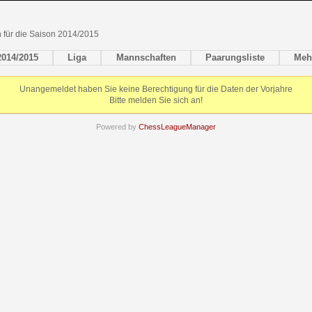
en für die Saison 2014/2015
2014/2015
Liga
Mannschaften
Paarungsliste
Meh
Unangemeldet haben Sie keine Berechtigung für die Daten der Vorjahre
Bitte melden Sie sich an!
Powered by
ChessLeagueManager