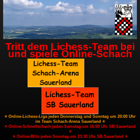
Tritt dem Lichess-Team bei
und spiele Online-Schach
⭐ Online-Lichess-Liga jeden Donnerstag und Sonntag um 20:00 Uhr
im Team Schach-Arena Sauerland ⭐
⭐ Online-Schnellschach jeden Samstag um 16:00 Uhr SB Sauerland
⭐
⭐ Online-Blitz jeden Sonntag um 13:30 Uhr SB Sauerland ⭐