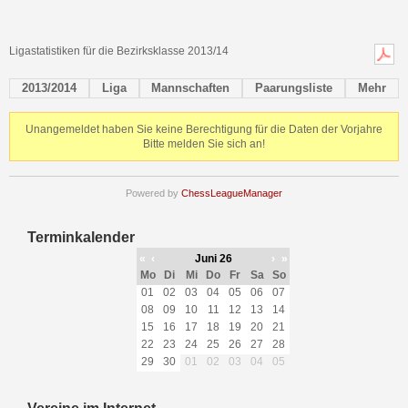
Ligastatistiken für die Bezirksklasse 2013/14
2013/2014
Liga
Mannschaften
Paarungsliste
Mehr
Unangemeldet haben Sie keine Berechtigung für die Daten der Vorjahre
Bitte melden Sie sich an!
Powered by
ChessLeagueManager
Terminkalender
«
‹
Juni 26
›
»
Mo
Di
Mi
Do
Fr
Sa
So
01
02
03
04
05
06
07
08
09
10
11
12
13
14
15
16
17
18
19
20
21
22
23
24
25
26
27
28
29
30
01
02
03
04
05