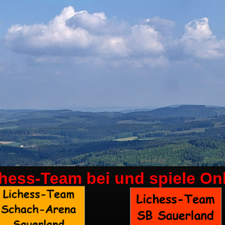
chess-Team bei
und spiele On