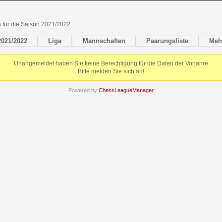
en für die Saison 2021/2022
2021/2022
Liga
Mannschaften
Paarungsliste
Meh
Unangemeldet haben Sie keine Berechtigung für die Daten der Vorjahre
Bitte melden Sie sich an!
Powered by
ChessLeagueManager