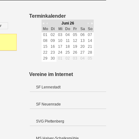
Terminkalender
«
‹
Juni 26
›
»
r
Mo
Di
Mi
Do
Fr
Sa
So
01
02
03
04
05
06
07
08
09
10
11
12
13
14
15
16
17
18
19
20
21
22
23
24
25
26
27
28
29
30
01
02
03
04
05
Vereine im Internet
SF Lennestadt
SF Neuenrade
SVG Plettenberg
MS Halver-Schalksmühle