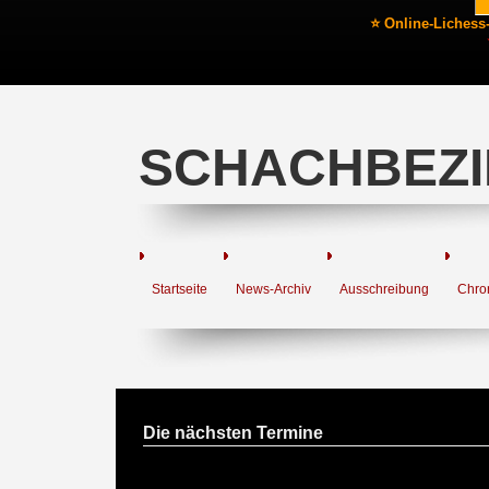
⭐ Online-Lichess
SCHACHBEZI
Startseite
News-Archiv
Ausschreibung
Chro
Die nächsten Termine