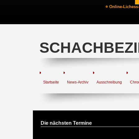
⭐ Online-Lichess
SCHACHBEZI
Startseite
News-Archiv
Ausschreibung
Chro
Die nächsten Termine