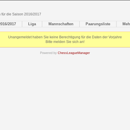
en für die Saison 2016/2017
2016/2017
Liga
Mannschaften
Paarungsliste
Meh
Unangemeldet haben Sie keine Berechtigung für die Daten der Vorjahre
Bitte melden Sie sich an!
Powered by
ChessLeagueManager