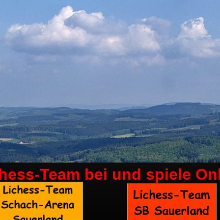
chess-Team bei
und spiele On