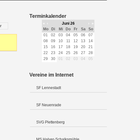
Terminkalender
«
‹
Juni 26
›
»
r
Mo
Di
Mi
Do
Fr
Sa
So
01
02
03
04
05
06
07
08
09
10
11
12
13
14
15
16
17
18
19
20
21
22
23
24
25
26
27
28
29
30
01
02
03
04
05
Vereine im Internet
SF Lennestadt
SF Neuenrade
SVG Plettenberg
MS Halver-Schalksmühle