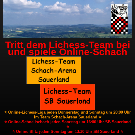
Tritt dem Lichess-Team bei
und spiele Online-Schach
⭐ Online-Lichess-Liga jeden Donnerstag und Sonntag um 20:00 Uhr
im Team Schach-Arena Sauerland ⭐
⭐ Online-Schnellschach jeden Samstag um 16:00 Uhr SB Sauerland
⭐
⭐ Online-Blitz jeden Sonntag um 13:30 Uhr SB Sauerland ⭐