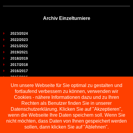
Archiv Einzelturniere
2023/2024
2022/2023
2021/2022
2019/2021
2018/2019
2017/2018
2016/2017
2015/2016
2014/2015
Um unsere Webseite für Sie optimal zu gestalten und
2013/2014
fortlaufend verbessern zu können, verwenden wir
2012/2013
Cookies - nähere Informationen dazu und zu Ihren
2011/2012
Rechten als Benutzer finden Sie in unserer
2010/2011
Datenschutzerklärung. Klicken Sie auf "Akzeptieren",
wenn die Webseite Ihre Daten speichern soll. Wenn Sie
2009/2010
nicht möchten, dass Daten von Ihnen gespeichert werden
sollen, dann klicken Sie auf "Ablehnen".