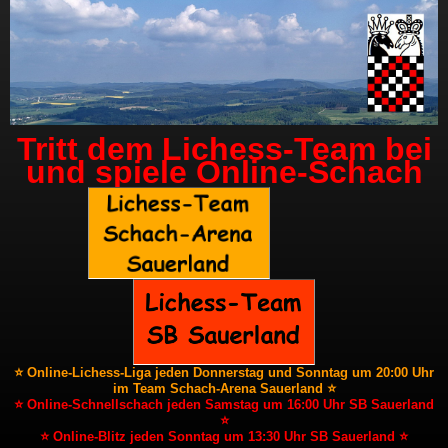
Tritt dem Lichess-Team bei
und spiele Online-Schach
⭐ Online-Lichess-Liga jeden Donnerstag und Sonntag um 20:00 Uhr
im Team Schach-Arena Sauerland ⭐
⭐ Online-Schnellschach jeden Samstag um 16:00 Uhr SB Sauerland
⭐
⭐ Online-Blitz jeden Sonntag um 13:30 Uhr SB Sauerland ⭐