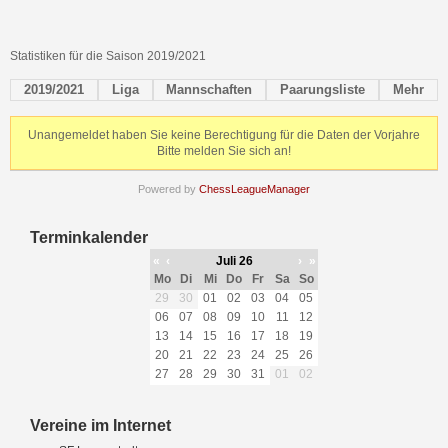
Statistiken für die Saison 2019/2021
2019/2021
Liga
Mannschaften
Paarungsliste
Mehr
Unangemeldet haben Sie keine Berechtigung für die Daten der Vorjahre
Bitte melden Sie sich an!
Powered by
ChessLeagueManager
Terminkalender
«
‹
Juli 26
›
»
Mo
Di
Mi
Do
Fr
Sa
So
29
30
01
02
03
04
05
06
07
08
09
10
11
12
13
14
15
16
17
18
19
20
21
22
23
24
25
26
27
28
29
30
31
01
02
Vereine im Internet