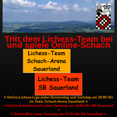
Tritt dem Lichess-Team bei
und spiele Online-Schach
⭐ Online-Lichess-Liga jeden Donnerstag und Sonntag um 20:00 Uhr
im Team Schach-Arena Sauerland ⭐
⭐ Online-Schnellschach jeden Samstag um 16:00 Uhr SB Sauerland
⭐
⭐ Online-Blitz jeden Sonntag um 13:30 Uhr SB Sauerland ⭐