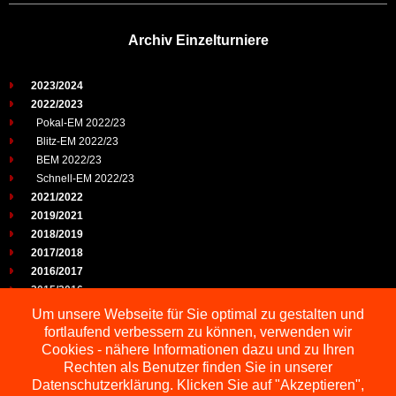
Archiv Einzelturniere
2023/2024
2022/2023
Pokal-EM 2022/23
Blitz-EM 2022/23
BEM 2022/23
Schnell-EM 2022/23
2021/2022
2019/2021
2018/2019
2017/2018
2016/2017
2015/2016
2014/2015
Um unsere Webseite für Sie optimal zu gestalten und
2013/2014
fortlaufend verbessern zu können, verwenden wir
2012/2013
Cookies - nähere Informationen dazu und zu Ihren
2011/2012
Rechten als Benutzer finden Sie in unserer
2010/2011
Datenschutzerklärung. Klicken Sie auf "Akzeptieren",