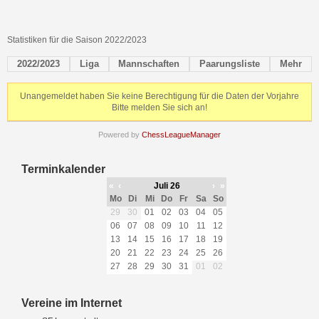
Statistiken für die Saison 2022/2023
2022/2023
Liga
Mannschaften
Paarungsliste
Mehr
Unangemeldet haben Sie keine Berechtigung für die Daten der Vorjahre
Bitte melden Sie sich an!
Powered by
ChessLeagueManager
Terminkalender
«
‹
Juli 26
›
»
Mo
Di
Mi
Do
Fr
Sa
So
29
30
01
02
03
04
05
06
07
08
09
10
11
12
13
14
15
16
17
18
19
20
21
22
23
24
25
26
27
28
29
30
31
01
02
Vereine im Internet