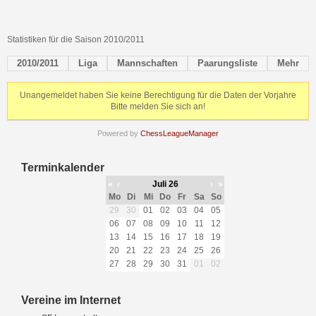
Statistiken für die Saison 2010/2011
2010/2011
Liga
Mannschaften
Paarungsliste
Mehr
Unangemeldet haben Sie keine Berechtigung für die Daten der Vorjahre
Bitte melden Sie sich an!
Powered by
ChessLeagueManager
Terminkalender
«
‹
Juli 26
›
»
Mo
Di
Mi
Do
Fr
Sa
So
29
30
01
02
03
04
05
06
07
08
09
10
11
12
13
14
15
16
17
18
19
20
21
22
23
24
25
26
27
28
29
30
31
01
02
Vereine im Internet