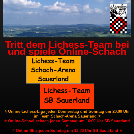
Tritt dem Lichess-Team bei
und spiele Online-Schach
⭐ Online-Lichess-Liga jeden Donnerstag und Sonntag um 20:00 Uhr
im Team Schach-Arena Sauerland ⭐
⭐ Online-Schnellschach jeden Samstag um 16:00 Uhr SB Sauerland
⭐
⭐ Online-Blitz jeden Sonntag um 13:30 Uhr SB Sauerland ⭐