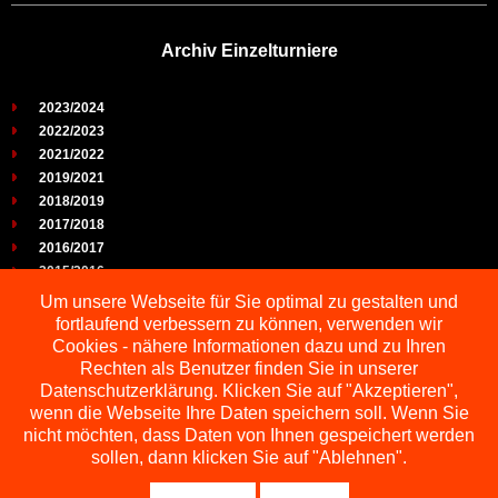
Archiv Einzelturniere
2023/2024
2022/2023
2021/2022
2019/2021
2018/2019
2017/2018
2016/2017
2015/2016
2014/2015
Um unsere Webseite für Sie optimal zu gestalten und
2013/2014
fortlaufend verbessern zu können, verwenden wir
2012/2013
Cookies - nähere Informationen dazu und zu Ihren
2011/2012
Rechten als Benutzer finden Sie in unserer
2010/2011
Datenschutzerklärung. Klicken Sie auf "Akzeptieren",
wenn die Webseite Ihre Daten speichern soll. Wenn Sie
2009/2010
nicht möchten, dass Daten von Ihnen gespeichert werden
sollen, dann klicken Sie auf "Ablehnen".