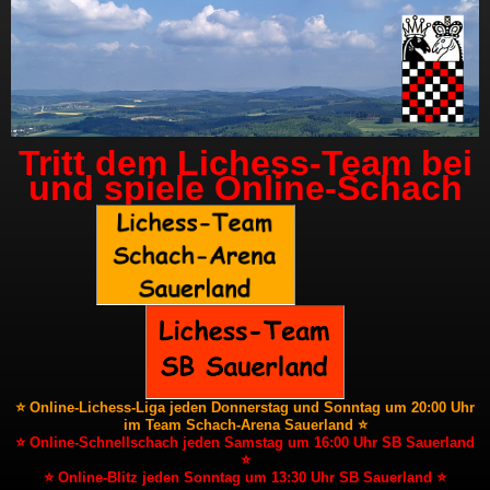
Tritt dem Lichess-Team bei
und spiele Online-Schach
⭐ Online-Lichess-Liga jeden Donnerstag und Sonntag um 20:00 Uhr
im Team Schach-Arena Sauerland ⭐
⭐ Online-Schnellschach jeden Samstag um 16:00 Uhr SB Sauerland
⭐
⭐ Online-Blitz jeden Sonntag um 13:30 Uhr SB Sauerland ⭐