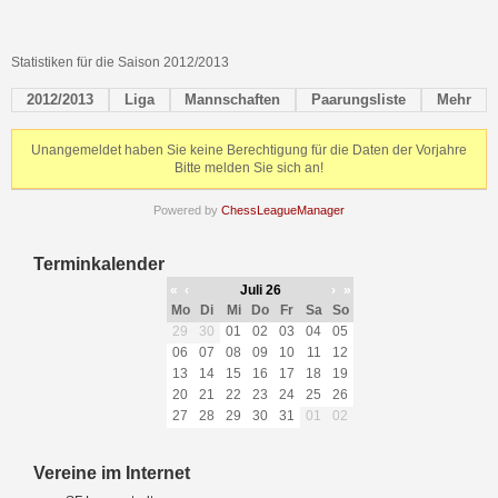
Statistiken für die Saison 2012/2013
2012/2013
Liga
Mannschaften
Paarungsliste
Mehr
Unangemeldet haben Sie keine Berechtigung für die Daten der Vorjahre
Bitte melden Sie sich an!
Powered by
ChessLeagueManager
Terminkalender
«
‹
Juli 26
›
»
Mo
Di
Mi
Do
Fr
Sa
So
29
30
01
02
03
04
05
06
07
08
09
10
11
12
13
14
15
16
17
18
19
20
21
22
23
24
25
26
27
28
29
30
31
01
02
Vereine im Internet