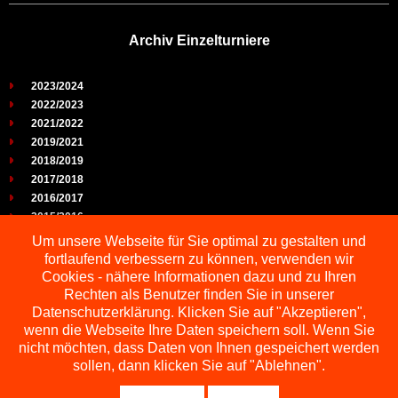
Archiv Einzelturniere
2023/2024
2022/2023
2021/2022
2019/2021
2018/2019
2017/2018
2016/2017
2015/2016
2014/2015
Um unsere Webseite für Sie optimal zu gestalten und
2013/2014
fortlaufend verbessern zu können, verwenden wir
2012/2013
Cookies - nähere Informationen dazu und zu Ihren
2011/2012
Rechten als Benutzer finden Sie in unserer
2010/2011
Datenschutzerklärung. Klicken Sie auf "Akzeptieren",
wenn die Webseite Ihre Daten speichern soll. Wenn Sie
2009/2010
nicht möchten, dass Daten von Ihnen gespeichert werden
sollen, dann klicken Sie auf "Ablehnen".