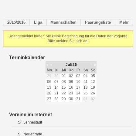
2015/2016
Liga
Mannschaften
Paarungsliste
Mehr
Unangemeldet haben Sie keine Berechtigung für die Daten der Vorjahre
Bitte melden Sie sich an!
Terminkalender
«
‹
Juli 26
›
»
Mo
Di
Mi
Do
Fr
Sa
So
29
30
01
02
03
04
05
06
07
08
09
10
11
12
13
14
15
16
17
18
19
20
21
22
23
24
25
26
27
28
29
30
31
01
02
Vereine im Internet
SF Lennestadt
SF Neuenrade