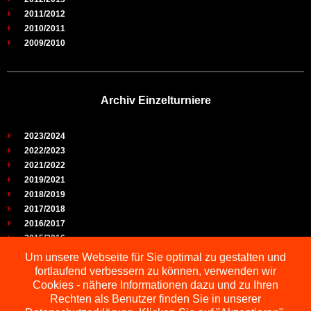
2011/2012
2010/2011
2009/2010
Archiv Einzelturniere
2023/2024
2022/2023
2021/2022
2019/2021
2018/2019
2017/2018
2016/2017
2015/2016
2014/2015
Um unsere Webseite für Sie optimal zu gestalten und
2013/2014
fortlaufend verbessern zu können, verwenden wir
2012/2013
Cookies - nähere Informationen dazu und zu Ihren
2011/2012
Rechten als Benutzer finden Sie in unserer