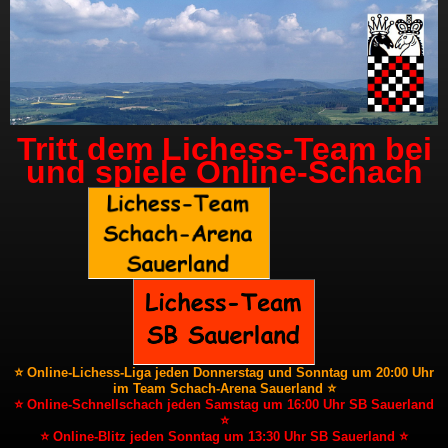
Tritt dem Lichess-Team bei
und spiele Online-Schach
⭐ Online-Lichess-Liga jeden Donnerstag und Sonntag um 20:00 Uhr
im Team Schach-Arena Sauerland ⭐
⭐ Online-Schnellschach jeden Samstag um 16:00 Uhr SB Sauerland
⭐
⭐ Online-Blitz jeden Sonntag um 13:30 Uhr SB Sauerland ⭐