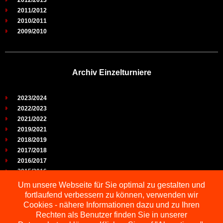
2012/2013
2011/2012
2010/2011
2009/2010
Archiv Einzelturniere
2023/2024
2022/2023
2021/2022
2019/2021
2018/2019
2017/2018
2016/2017
2015/2016
2014/2015
Um unsere Webseite für Sie optimal zu gestalten und
2013/2014
fortlaufend verbessern zu können, verwenden wir
2012/2013
Cookies - nähere Informationen dazu und zu Ihren
2011/2012
Rechten als Benutzer finden Sie in unserer