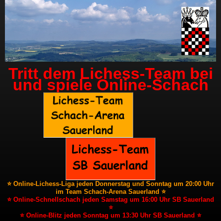
Tritt dem Lichess-Team bei
und spiele Online-Schach
⭐ Online-Lichess-Liga jeden Donnerstag und Sonntag um 20:00 Uhr
im Team Schach-Arena Sauerland ⭐
⭐ Online-Schnellschach jeden Samstag um 16:00 Uhr SB Sauerland
⭐
⭐ Online-Blitz jeden Sonntag um 13:30 Uhr SB Sauerland ⭐