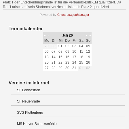
Platz 1 der Entscheidungsrunde ist für die Verbands-Blitz-EM qualifiziert. Da
Rolf Larisch auf sein Startrecht verzichtet, ist auch Platz 2 qualifiziert.
Powered by
ChessLeagueManager
Terminkalender
«
‹
Juli 26
›
»
Mo
Di
Mi
Do
Fr
Sa
So
29
30
01
02
03
04
05
06
07
08
09
10
11
12
13
14
15
16
17
18
19
20
21
22
23
24
25
26
27
28
29
30
31
01
02
Vereine im Internet
SF Lennestadt
SF Neuenrade
SVG Plettenberg
MS Halver-Schalksmühle