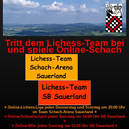
Tritt dem Lichess-Team bei
und spiele Online-Schach
⭐ Online-Lichess-Liga jeden Donnerstag und Sonntag um 20:00 Uhr
im Team Schach-Arena Sauerland ⭐
⭐ Online-Schnellschach jeden Samstag um 16:00 Uhr SB Sauerland
⭐
⭐ Online-Blitz jeden Sonntag um 13:30 Uhr SB Sauerland ⭐