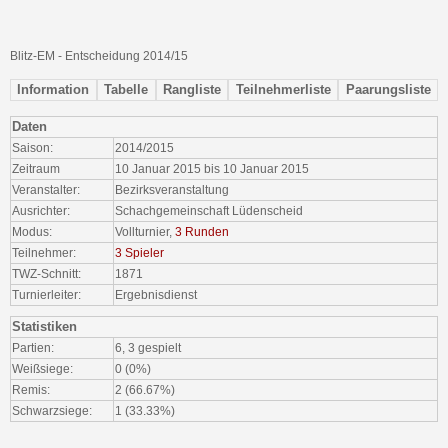
Blitz-EM - Entscheidung 2014/15
Information
Tabelle
Rangliste
Teilnehmerliste
Paarungsliste
Daten
Saison:
2014/2015
Zeitraum
10 Januar 2015 bis 10 Januar 2015
Veranstalter:
Bezirksveranstaltung
Ausrichter:
Schachgemeinschaft Lüdenscheid
Modus:
Vollturnier,
3 Runden
Teilnehmer:
3 Spieler
TWZ-Schnitt:
1871
Turnierleiter:
Ergebnisdienst
Statistiken
Partien:
6, 3 gespielt
Weißsiege:
0 (0%)
Remis:
2 (66.67%)
Schwarzsiege:
1 (33.33%)