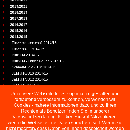
2021/2022
2019/2021
2018/2019
2017/2018
2016/2017
2015/2016
2014/2015
Einzelmeisterschaft 2014/15
Einzelpokal 2014/15
Blitz-EM 2014/15
Blitz-EM - Entscheidung 2014/15
Schnell-EM & -JEM 2014/15
JEM U18/U16 2014/15
JEM U14/U12 2014/15
JEM U10 2014/15
JEP U25 2014/15
Um unsere Webseite für Sie optimal zu gestalten und
2013/2014
fortlaufend verbessern zu können, verwenden wir
2012/2013
Cookies - nähere Informationen dazu und zu Ihren
2011/2012
Rechten als Benutzer finden Sie in unserer
2010/2011
Datenschutzerklärung. Klicken Sie auf "Akzeptieren",
wenn die Webseite Ihre Daten speichern soll. Wenn Sie
2009/2010
nicht möchten, dass Daten von Ihnen gespeichert werden