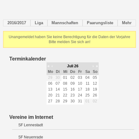
2016/2017
Liga
Mannschaften
Paarungsliste
Mehr
Unangemeldet haben Sie keine Berechtigung für die Daten der Vorjahre
Bitte melden Sie sich an!
Terminkalender
«
‹
Juli 26
›
»
Mo
Di
Mi
Do
Fr
Sa
So
29
30
01
02
03
04
05
06
07
08
09
10
11
12
13
14
15
16
17
18
19
20
21
22
23
24
25
26
27
28
29
30
31
01
02
Vereine im Internet
SF Lennestadt
SF Neuenrade