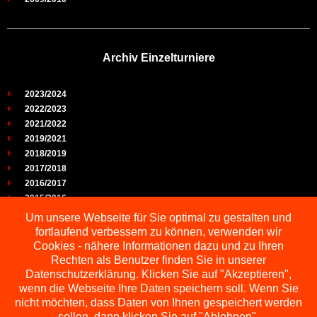
Archiv Einzelturniere
2023/2024
2022/2023
2021/2022
2019/2021
2018/2019
2017/2018
2016/2017
2015/2016
2014/2015
Um unsere Webseite für Sie optimal zu gestalten und
2013/2014
fortlaufend verbessern zu können, verwenden wir
2012/2013
Cookies - nähere Informationen dazu und zu Ihren
2011/2012
Rechten als Benutzer finden Sie in unserer
2010/2011
Datenschutzerklärung. Klicken Sie auf "Akzeptieren",
wenn die Webseite Ihre Daten speichern soll. Wenn Sie
2009/2010
nicht möchten, dass Daten von Ihnen gespeichert werden
sollen, dann klicken Sie auf "Ablehnen".