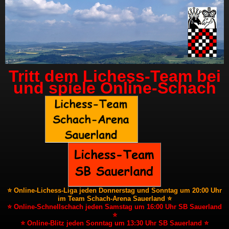
Tritt dem Lichess-Team bei
und spiele Online-Schach
⭐ Online-Lichess-Liga jeden Donnerstag und Sonntag um 20:00 Uhr
im Team Schach-Arena Sauerland ⭐
⭐ Online-Schnellschach jeden Samstag um 16:00 Uhr SB Sauerland
⭐
⭐ Online-Blitz jeden Sonntag um 13:30 Uhr SB Sauerland ⭐