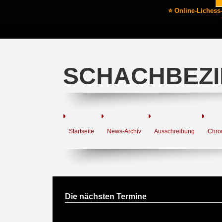
⭐ Online-Lichess
SCHACHBEZI
Startseite
News-Archiv
Ausschreibung
Chro
Die nächsten Termine