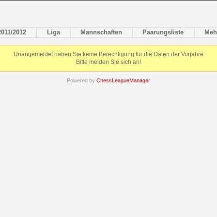
2011/2012
Liga
Mannschaften
Paarungsliste
Meh
Unangemeldet haben Sie keine Berechtigung für die Daten der Vorjahre
Bitte melden Sie sich an!
Powered by
ChessLeagueManager