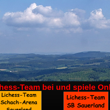
chess-Team bei
und spiele On