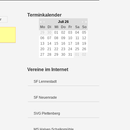
Terminkalender
r
«
‹
Juli 26
›
»
Mo
Di
Mi
Do
Fr
Sa
So
29
30
01
02
03
04
05
06
07
08
09
10
11
12
13
14
15
16
17
18
19
20
21
22
23
24
25
26
27
28
29
30
31
01
02
Vereine im Internet
SF Lennestadt
SF Neuenrade
SVG Plettenberg
MS Halver-Schalksmühle