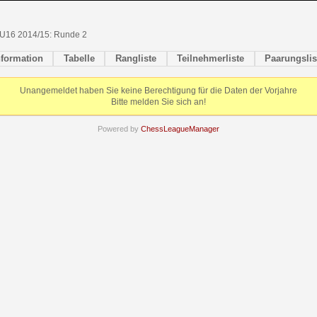
U16 2014/15: Runde 2
nformation
Tabelle
Rangliste
Teilnehmerliste
Paarungslis
Unangemeldet haben Sie keine Berechtigung für die Daten der Vorjahre
Bitte melden Sie sich an!
Powered by
ChessLeagueManager