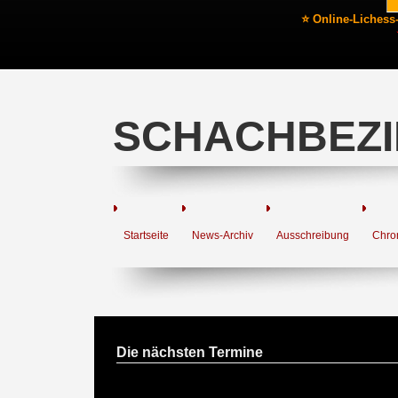
⭐ Online-Lichess
SCHACHBEZI
Startseite
News-Archiv
Ausschreibung
Chro
Die nächsten Termine