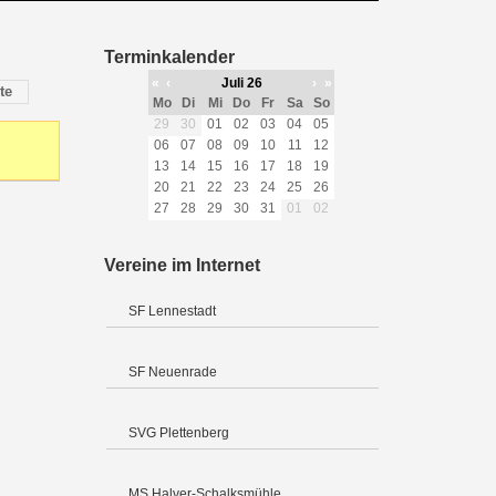
Terminkalender
«
‹
Juli 26
›
»
te
Mo
Di
Mi
Do
Fr
Sa
So
29
30
01
02
03
04
05
06
07
08
09
10
11
12
13
14
15
16
17
18
19
20
21
22
23
24
25
26
27
28
29
30
31
01
02
Vereine im Internet
SF Lennestadt
SF Neuenrade
SVG Plettenberg
MS Halver-Schalksmühle