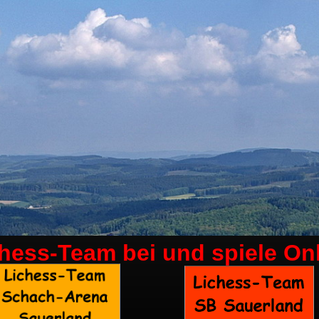
chess-Team bei
und spiele On