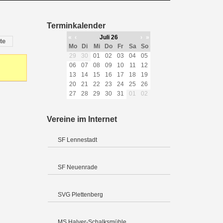
Terminkalender
«
‹
Juli 26
›
»
te
Mo
Di
Mi
Do
Fr
Sa
So
29
30
01
02
03
04
05
06
07
08
09
10
11
12
13
14
15
16
17
18
19
20
21
22
23
24
25
26
27
28
29
30
31
01
02
Vereine im Internet
SF Lennestadt
SF Neuenrade
SVG Plettenberg
MS Halver-Schalksmühle