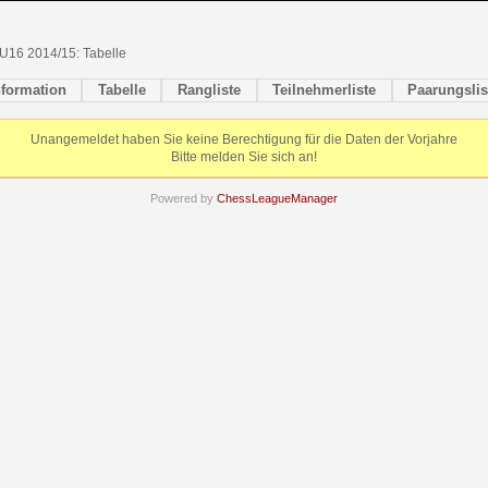
U16 2014/15: Tabelle
nformation
Tabelle
Rangliste
Teilnehmerliste
Paarungslis
Unangemeldet haben Sie keine Berechtigung für die Daten der Vorjahre
Bitte melden Sie sich an!
Powered by
ChessLeagueManager