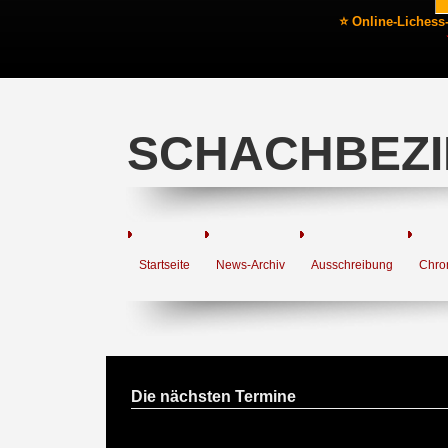
⭐ Online-Lichess
SCHACHBEZI
Startseite
News-Archiv
Ausschreibung
Chro
Die nächsten Termine