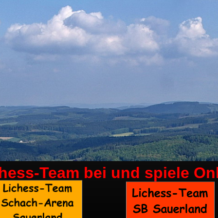
chess-Team bei
und spiele On