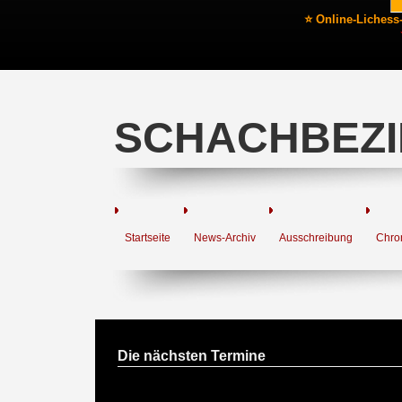
⭐ Online-Lichess
SCHACHBEZI
Startseite
News-Archiv
Ausschreibung
Chro
Die nächsten Termine