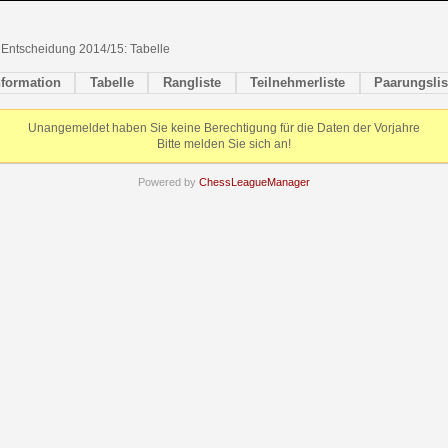
- Entscheidung 2014/15: Tabelle
nformation
Tabelle
Rangliste
Teilnehmerliste
Paarungslis
Unangemeldet haben Sie keine Berechtigung für die Daten der Vorjahre
Bitte melden Sie sich an!
Powered by
ChessLeagueManager