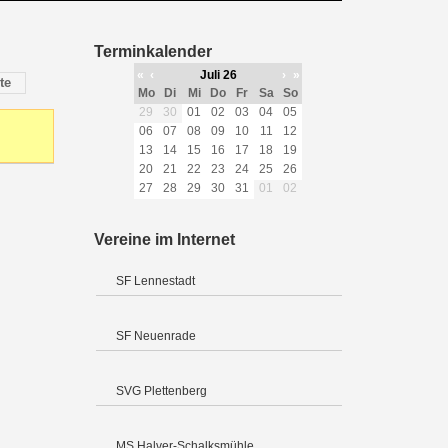
Terminkalender
«
‹
Juli 26
›
»
te
Mo
Di
Mi
Do
Fr
Sa
So
29
30
01
02
03
04
05
06
07
08
09
10
11
12
13
14
15
16
17
18
19
20
21
22
23
24
25
26
27
28
29
30
31
01
02
Vereine im Internet
SF Lennestadt
SF Neuenrade
SVG Plettenberg
MS Halver-Schalksmühle