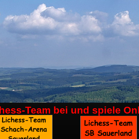
chess-Team bei
und spiele On