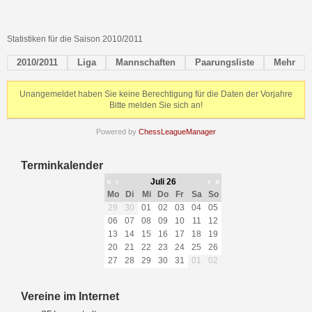
Statistiken für die Saison 2010/2011
2010/2011
Liga
Mannschaften
Paarungsliste
Mehr
Unangemeldet haben Sie keine Berechtigung für die Daten der Vorjahre
Bitte melden Sie sich an!
Powered by
ChessLeagueManager
Terminkalender
«
‹
Juli 26
›
»
Mo
Di
Mi
Do
Fr
Sa
So
29
30
01
02
03
04
05
06
07
08
09
10
11
12
13
14
15
16
17
18
19
20
21
22
23
24
25
26
27
28
29
30
31
01
02
Vereine im Internet