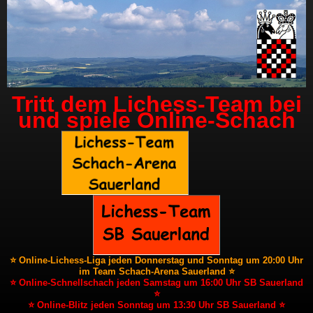
Tritt dem Lichess-Team bei
und spiele Online-Schach
⭐ Online-Lichess-Liga jeden Donnerstag und Sonntag um 20:00 Uhr
im Team Schach-Arena Sauerland ⭐
⭐ Online-Schnellschach jeden Samstag um 16:00 Uhr SB Sauerland
⭐
⭐ Online-Blitz jeden Sonntag um 13:30 Uhr SB Sauerland ⭐