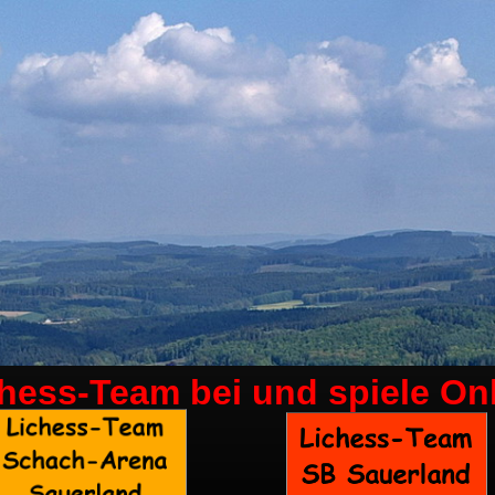
chess-Team bei
und spiele On