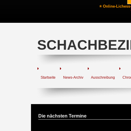
⭐ Online-Lichess
SCHACHBEZI
Startseite
News-Archiv
Ausschreibung
Chro
Die nächsten Termine