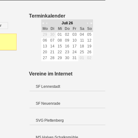
Terminkalender
«
‹
Juli 26
›
»
r
Mo
Di
Mi
Do
Fr
Sa
So
29
30
01
02
03
04
05
06
07
08
09
10
11
12
13
14
15
16
17
18
19
20
21
22
23
24
25
26
27
28
29
30
31
01
02
Vereine im Internet
SF Lennestadt
SF Neuenrade
SVG Plettenberg
MS Halver-Schalksmühle