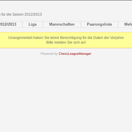
en für die Saison 2012/2013
2012/2013
Liga
Mannschaften
Paarungsliste
Meh
Unangemeldet haben Sie keine Berechtigung für die Daten der Vorjahre
Bitte melden Sie sich an!
Powered by
ChessLeagueManager