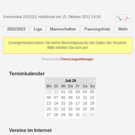
Viererpokal 2022/23, Halbfinale am 15. Oktober 2022 14:30
2022/2023
Liga
Mannschaften
Paarungsliste
Mehr
Unangemeldet haben Sie keine Berechtigung für die Daten der Vorjahre
Bitte melden Sie sich an!
Powered by
ChessLeagueManager
Terminkalender
«
‹
Juli 26
›
»
Mo
Di
Mi
Do
Fr
Sa
So
29
30
01
02
03
04
05
06
07
08
09
10
11
12
13
14
15
16
17
18
19
20
21
22
23
24
25
26
27
28
29
30
31
01
02
Vereine im Internet