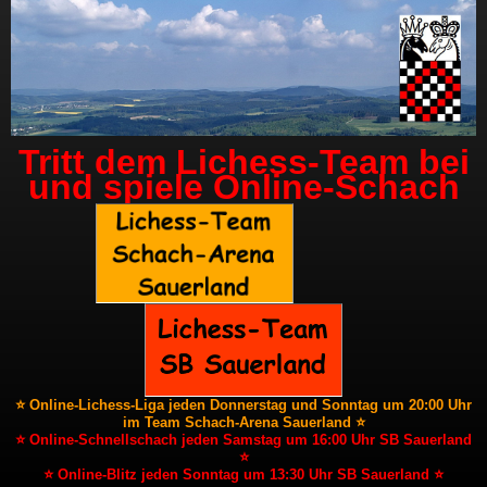
Tritt dem Lichess-Team bei
und spiele Online-Schach
⭐ Online-Lichess-Liga jeden Donnerstag und Sonntag um 20:00 Uhr
im Team Schach-Arena Sauerland ⭐
⭐ Online-Schnellschach jeden Samstag um 16:00 Uhr SB Sauerland
⭐
⭐ Online-Blitz jeden Sonntag um 13:30 Uhr SB Sauerland ⭐