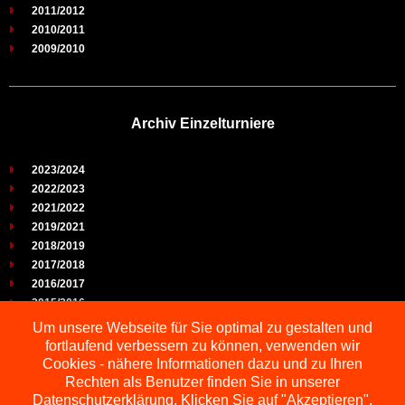
2011/2012
2010/2011
2009/2010
Archiv Einzelturniere
2023/2024
2022/2023
2021/2022
2019/2021
2018/2019
2017/2018
2016/2017
2015/2016
2014/2015
Um unsere Webseite für Sie optimal zu gestalten und
2013/2014
fortlaufend verbessern zu können, verwenden wir
2012/2013
Cookies - nähere Informationen dazu und zu Ihren
2011/2012
Rechten als Benutzer finden Sie in unserer
2010/2011
Datenschutzerklärung. Klicken Sie auf "Akzeptieren",