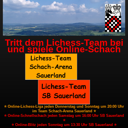
Tritt dem Lichess-Team bei
und spiele Online-Schach
⭐ Online-Lichess-Liga jeden Donnerstag und Sonntag um 20:00 Uhr
im Team Schach-Arena Sauerland ⭐
⭐ Online-Schnellschach jeden Samstag um 16:00 Uhr SB Sauerland
⭐
⭐ Online-Blitz jeden Sonntag um 13:30 Uhr SB Sauerland ⭐