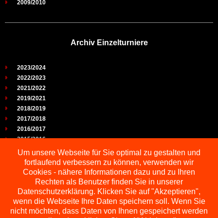
2009/2010
Archiv Einzelturniere
2023/2024
2022/2023
2021/2022
2019/2021
2018/2019
2017/2018
2016/2017
2015/2016
2014/2015
Um unsere Webseite für Sie optimal zu gestalten und
2013/2014
fortlaufend verbessern zu können, verwenden wir
2012/2013
Cookies - nähere Informationen dazu und zu Ihren
2011/2012
Rechten als Benutzer finden Sie in unserer
2010/2011
Datenschutzerklärung. Klicken Sie auf "Akzeptieren",
wenn die Webseite Ihre Daten speichern soll. Wenn Sie
2009/2010
nicht möchten, dass Daten von Ihnen gespeichert werden