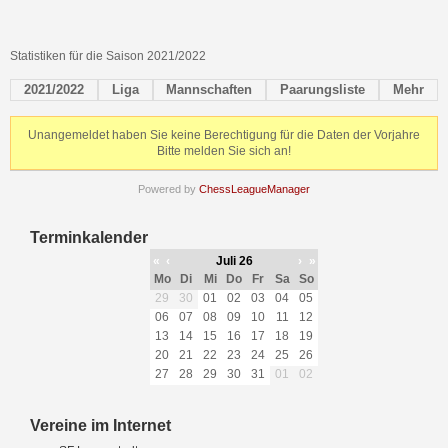
Statistiken für die Saison 2021/2022
2021/2022
Liga
Mannschaften
Paarungsliste
Mehr
Unangemeldet haben Sie keine Berechtigung für die Daten der Vorjahre
Bitte melden Sie sich an!
Powered by
ChessLeagueManager
Terminkalender
«
‹
Juli 26
›
»
Mo
Di
Mi
Do
Fr
Sa
So
29
30
01
02
03
04
05
06
07
08
09
10
11
12
13
14
15
16
17
18
19
20
21
22
23
24
25
26
27
28
29
30
31
01
02
Vereine im Internet