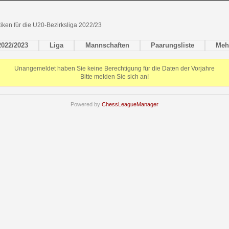
tiken für die U20-Bezirksliga 2022/23
2022/2023
Liga
Mannschaften
Paarungsliste
Meh
Unangemeldet haben Sie keine Berechtigung für die Daten der Vorjahre
Bitte melden Sie sich an!
Powered by
ChessLeagueManager