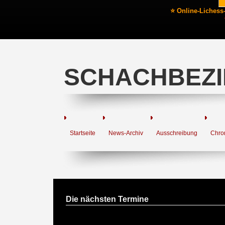
⭐ Online-Lichess
SCHACHBEZI
Startseite
News-Archiv
Ausschreibung
Chro
Die nächsten Termine