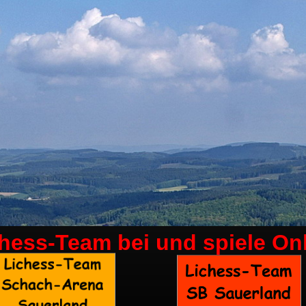
chess-Team bei
und spiele On