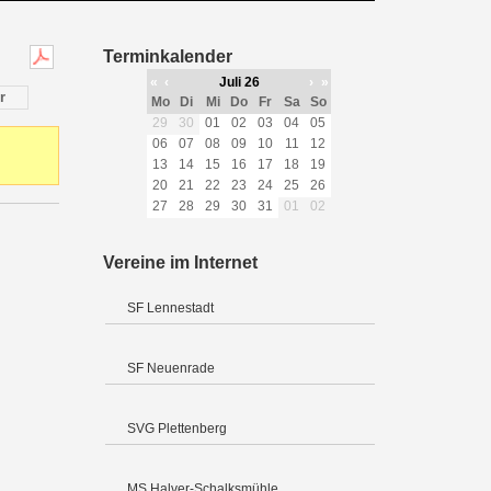
Terminkalender
«
‹
Juli 26
›
»
r
Mo
Di
Mi
Do
Fr
Sa
So
29
30
01
02
03
04
05
06
07
08
09
10
11
12
13
14
15
16
17
18
19
20
21
22
23
24
25
26
27
28
29
30
31
01
02
Vereine im Internet
SF Lennestadt
SF Neuenrade
SVG Plettenberg
MS Halver-Schalksmühle