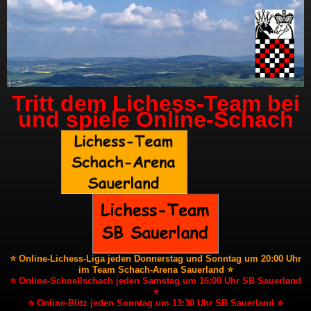
Tritt dem Lichess-Team bei
und spiele Online-Schach
⭐ Online-Lichess-Liga jeden Donnerstag und Sonntag um 20:00 Uhr
im Team Schach-Arena Sauerland ⭐
⭐ Online-Schnellschach jeden Samstag um 16:00 Uhr SB Sauerland
⭐
⭐ Online-Blitz jeden Sonntag um 13:30 Uhr SB Sauerland ⭐