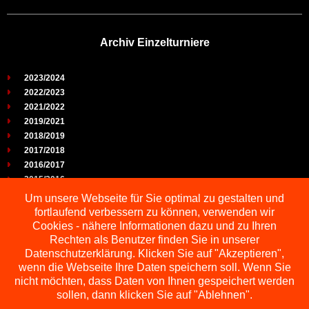
Archiv Einzelturniere
2023/2024
2022/2023
2021/2022
2019/2021
2018/2019
2017/2018
2016/2017
2015/2016
2014/2015
Um unsere Webseite für Sie optimal zu gestalten und
2013/2014
fortlaufend verbessern zu können, verwenden wir
2012/2013
Cookies - nähere Informationen dazu und zu Ihren
2011/2012
Rechten als Benutzer finden Sie in unserer
2010/2011
Datenschutzerklärung. Klicken Sie auf "Akzeptieren",
wenn die Webseite Ihre Daten speichern soll. Wenn Sie
2009/2010
nicht möchten, dass Daten von Ihnen gespeichert werden
sollen, dann klicken Sie auf "Ablehnen".